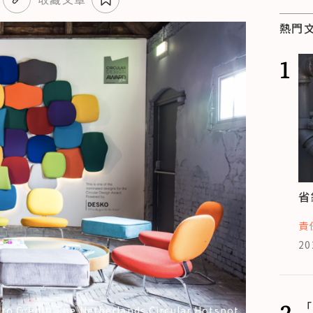
熱門
1
省
責
20
2
「
to Credit: The Netherlands Circular Hotspot