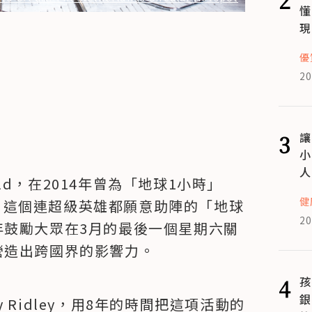
懂
現
優
20
3
讓
小
人
ield，在2014年曾為「地球1小時」
健
短片。這個連超級英雄都願意助陣的「地球
20
年鼓勵大眾在3月的最後一個星期六關
營造出跨國界的影響力。
4
孩
銀
Ridley，用8年的時間把這項活動的