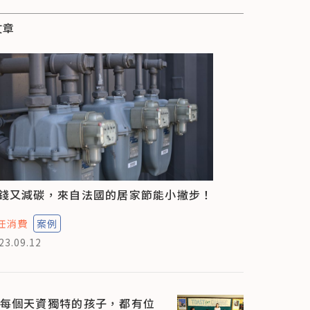
文章
錢又減碳，來自法國的居家節能小撇步！
任消費
案例
23.09.12
每個天資獨特的孩子，都有位