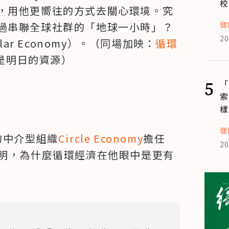
校
，用他更嚮往的方式去關心環境。究
健
過串聯全球社群的「地球一小時」？
20
lar Economy）。（同場加映：
循環
都是明日的資源）
5
「
索
樣
健
的中介型組織
Circle Economy
擔任 
20
說明，為什麼循環經濟在他眼中是更有