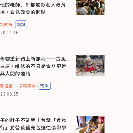
他的老師」6 部電影走入教育
場，看見改變的起點
質教育
趨勢
20.11.16
舊物重新踏上新旅程——古風
白屋，維修的不只是電器更是
與人間的連結
康福祉
循環經濟
案例
23.03.15
子的肚子不能等！台灣「食物
行」將營養補充包送往偏鄉學