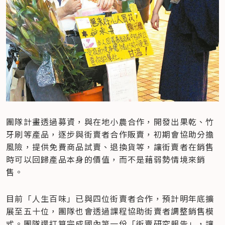
團隊計畫透過募資，與在地小農合作，開發出果乾、竹
牙刷等產品，逐步與街賣者合作販賣，初期會協助分擔
風險，提供免費商品試賣、退換貨等，讓街賣者在銷售
時可以回歸產品本身的價值，而不是藉弱勢情境來銷
售。
目前「人生百味」已與四位街賣者合作，預計明年底擴
展至五十位，團隊也會透過課程協助街賣者調整銷售模
式。團隊還打算完成國內第一份「街賣研究報告」，讓