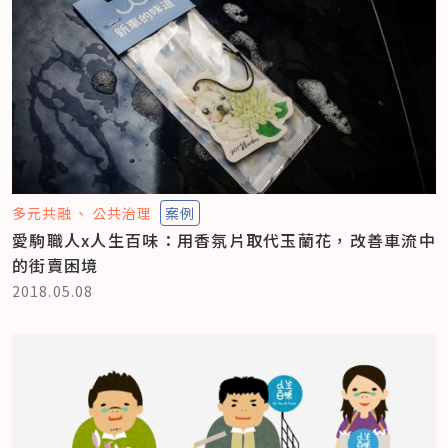
多元共融
公共治理
案例
愛駒職人x人生百味：用香氛片取代玉蘭花，改善車流中
的街賣困境
2018.05.08