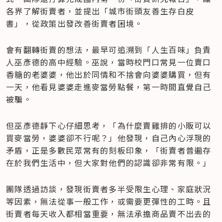
各界了解街賣者，並提出「城市街頭友善生存白皮
書」，從政策出發改善街賣者困境。
會有翻轉街賣的想法，最早可追溯到「人生百味」負責
人巫彥德的高中經驗。巫說，當時校門口常見一位賣口
香糖的老婆婆，他出於同情和不捨會向婆婆購買，但有
一天，他看見婆婆走進麥當勞點餐，第一時間直覺自己
被騙。
但巫彥德靜下心仔細思考，「為什麼賣雞排的小販可以
買麥當勞，婆婆卻不行呢？」他發現，自己內心浮現的
矛盾，正是多數民眾常有的刻板印象，「街賣者普遍存
在於我們生活中，但大家對他們的認識卻非常有限。」
團隊透過訪談，發現街賣者多半受限生心理、家庭狀況
等因素，無法從事一般工作，或需要更彈性的工時。且
街賣者每天收入都相當重要，無法承擔商品賣不出去的