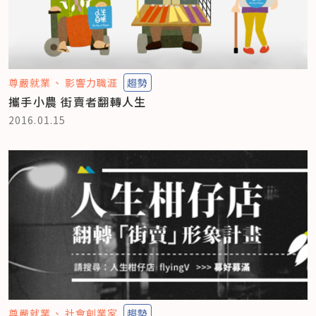
尊嚴就業
影響力職涯
趨勢
攜手小農 街賣者翻轉人生
2016.01.15
尊嚴就業
社會創業家
趨勢