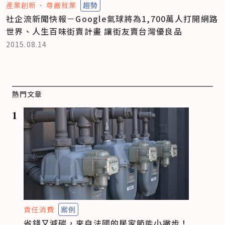
產業創新
尊嚴就業
趨勢
社企流新聞快報－Google氣球將為1,700萬人打開網路
世界、人生百味街賣計畫 讓街友賣台灣優良品
2015.08.14
熱門文章
1
責任消費
案例
省錢又減碳，來自法國的居家節能小撇步！