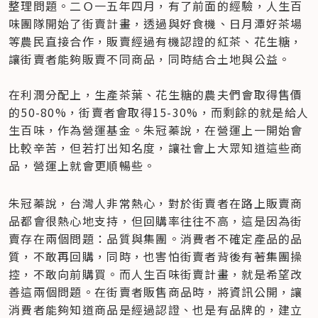
整理問題。二Ｏ一五年四月，有了前面的經驗，人生百
味團隊開始了街賣計畫，透過與好食機、日月潭好茶場
等農民直接合作，販賣經過有機認證的紅茶、花生糖，
讓街賣者能夠販賣不同商品，同時結合土地與公益。

在利潤分配上，生產茶葉、花生糖的農夫們會取得售價
的50-80%，街賣者會取得15-30%，而剩餘的就是給人
生百味，作為營運基金。朱冠蓁說，在營運上一開始會
比較辛苦，但若打出知名度，讓社會上大眾知道這些商
品，營運上就會更順暢些。
朱冠蓁說，台灣人非常熱心，對於街賣者在路上販賣商
品都會很熱心地支持，但回購率往往不高，這是因為街
賣存在兩個問題：品質與集團。消費者不確定產品的品
質，不敢再回購，同時，也害怕街賣者背後有著集團操
控，不敢向前購買。而人生百味街賣計畫，就是希望改
善這兩個問題。在街賣者販售商品時，將資訊公開，讓
消費者能夠知道商品是經過認證、也是有品牌的，建立