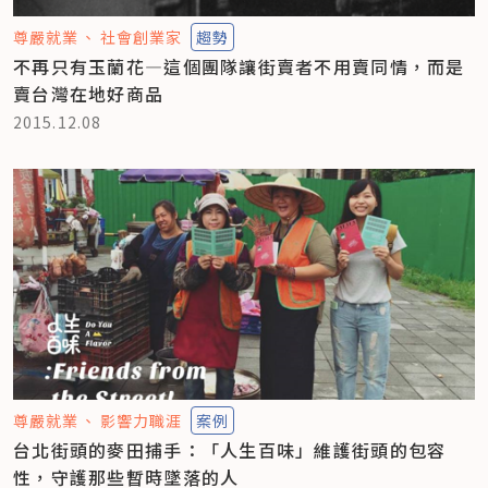
尊嚴就業
社會創業家
趨勢
不再只有玉蘭花—這個團隊讓街賣者不用賣同情，而是
賣台灣在地好商品
2015.12.08
尊嚴就業
影響力職涯
案例
台北街頭的麥田捕手：「人生百味」維護街頭的包容
性，守護那些暫時墜落的人