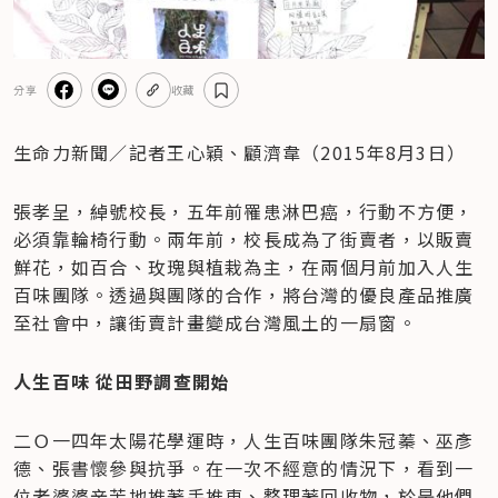
分享
收藏
生命力新聞／記者王心穎、顧濟韋（2015年8月3日）
張孝呈，綽號校長，五年前罹患淋巴癌，行動不方便，
必須靠輪椅行動。兩年前，校長成為了街賣者，以販賣
鮮花，如百合、玫瑰與植栽為主，在兩個月前加入人生
百味團隊。透過與團隊的合作，將台灣的優良產品推廣
至社會中，讓街賣計畫變成台灣風土的一扇窗。
人生百味 從田野調查開始
二Ｏ一四年太陽花學運時，人生百味團隊朱冠蓁、巫彥
德、張書懷參與抗爭。在一次不經意的情況下，看到一
位老婆婆辛苦地推著手推車、整理著回收物，於是他們