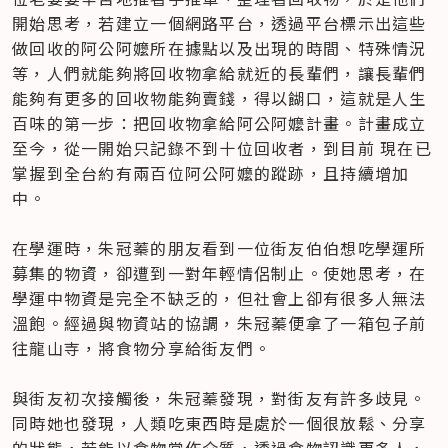
開始思考，若建立一個網路平台，透過平台標示出這些
做回收的阿公阿嬤所在據點以及出現的時間、特殊情況
等，人們就能夠將回收物拿給就近的長輩們，讓長輩們
能夠有更多的回收物能夠賣錢，得以餬口，這就是人生
百味的第一步：把回收物拿給阿公阿嬤計畫。計畫成立
至今，從一開始只記錄不到十位回收者，到目前 現在已
掌握到全台約有兩百位阿公阿嬤的蹤跡，且持續增加
中。

在學運時，朱冠蓁的朋友看到一位街友伯伯想吃學運所
募集的物資，卻遭到一對年輕情侶制止。使她思考，在
學運中物資是完全不缺乏的，但社會上卻有很多人無法
溫飽。經過與物資站的協調，朱冠蓁便拿了一箱包子前
往龍山寺，將食物分享給街友們。

與街友初次接觸後，朱冠蓁發現，對街友有許多歧見。
同時她也發現，人類吃東西時是處於一個很放鬆、分享
的狀態，若能以食物當作介質，透過食物認識更多人，