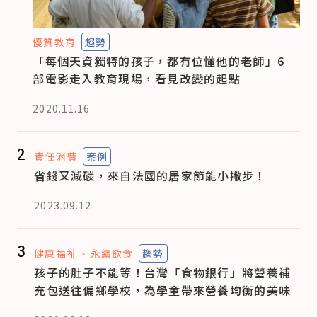
優質教育
趨勢
「每個天資獨特的孩子，都有位懂他的老師」6
部電影走入教育現場，看見改變的起點
2020.11.16
2
責任消費
案例
省錢又減碳，來自法國的居家節能小撇步！
2023.09.12
3
健康福祉
永續飲食
趨勢
孩子的肚子不能等！台灣「食物銀行」將營養補
充包送往偏鄉學校，為學童帶來營養均衡的美味