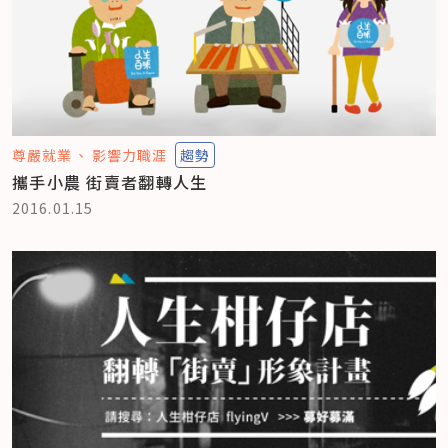
尊嚴就業
影響力職涯
趨勢
攜手小農 街賣者翻轉人生
2016.01.15