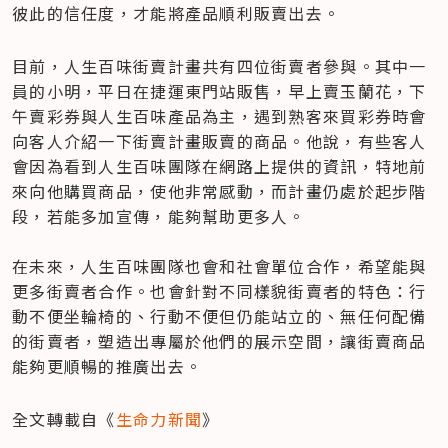
彼此的信任度，才能將產品順利販賣出去。
目前，人生百味街賣計畫共有四位街賣者參與。其中一
員的小明，平日在捷運東門站販售，早上賣玉蘭花，下
午賣彩券與人生百味產品為主，遇到熟客來買彩券時會
向客人介紹一下街賣計畫販賣的商品。他說，有些客人
會因為看到人生百味團隊在網路上提供的資訊，特地前
來向他購買商品，使他非常感動，而計畫仍處於起步階
段，若能多加宣傳，能夠幫助更多人。

在未來，人生百味團隊也會和社會單位合作，希望能與
更多街賣者合作。也會針對不同樣貌街賣者的特色：行
動不便坐輪椅的、行動不便但仍能站立的、無任何配備
的街賣者，塑造出專屬於他們的展示空間，讓街賣商品
能夠更順暢的推廣出去。
全文轉載自《
生命力新聞
》