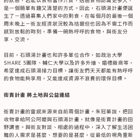
是一個簡單有趣又清楚的方式。因此，石頭湯計畫便誕
生了－透過募集人們家中的剩食，在每個月的最後一個
周末晚上－街友經濟狀況較為拮据但也因為不需工作而
感到放鬆的時刻，準備一碗熱呼呼的食物，與街友分
享、交流。

目前，石頭湯計畫也和許多單位合作，如政治大學
SHARE 5團隊、輔仁大學以及許多外燴、婚禮廠商等，
希望達成石頭湯接力目標，讓街友們天天都能有熱呼呼
的食物能夠享用，又能達成資源不浪費的環保目標。
街賣計畫 將土地與公益連結
街賣計畫的靈感來源來自前兩個計畫。朱冠蓁說，把回
收物拿給阿公阿嬤與石頭湯計畫，就像是街賣計畫的田
野調查。與街友對談、相處的過程中，深入了解生活困
難的人需求是甚麼、想要的是甚麼，從最低的視角重新