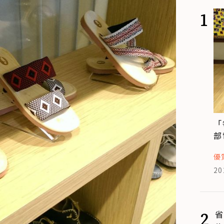
1
「
部
優
20
2
省