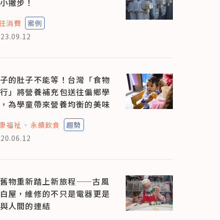
小撇步！
任消費
案例
23.09.12
子的肚子不能等！台灣「食物
行」將營養補充包送往偏鄉學
，為學童帶來營養均衡的美味
康福祉
永續飲食
趨勢
20.06.12
舊物重新踏上新旅程——古風
白屋，維修的不只是電器更是
與人間的連結