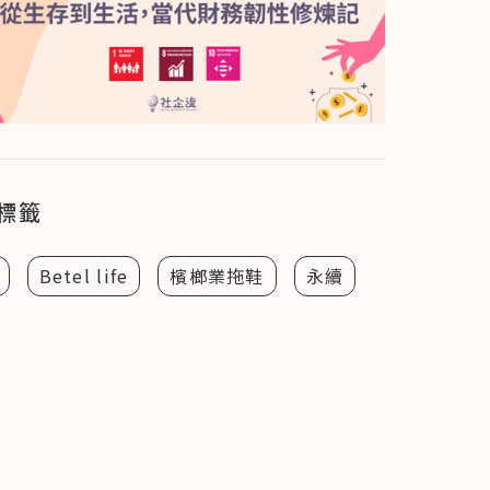
標籤
Betel life
檳榔業拖鞋
永續