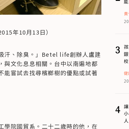
能
責
20
15年10月13日）
3
孩
除臭。」Betel life創辦人盧建
銀
校
，與文化息息相關。台中以南遍地都
不能嘗試去找尋檳榔樹的優點或試著
健
20
4
讓
小
人
工學院國貿系。二十二歲時的他，在