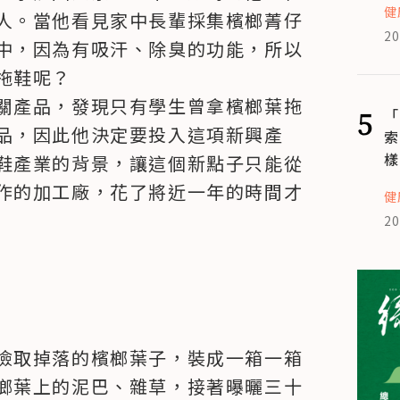
健
人。當他看見家中長輩採集檳榔菁仔
20
中，因為有吸汗、除臭的功能，所以
鞋呢？

關產品，發現只有學生曾拿檳榔葉拖
5
「
品，因此他決定要投入這項新興產
索
樣
鞋產業的背景，讓這個新點子只能從
作的加工廠，花了將近一年的時間才
健
20
撿取掉落的檳榔葉子，裝成一箱一箱
榔葉上的泥巴、雜草，接著曝曬三十