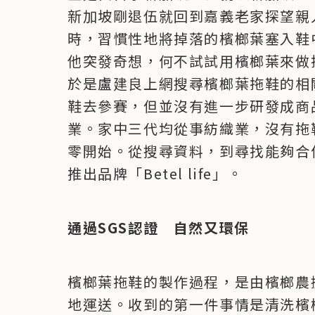
新加坡剛退伍就回到嘉義老家探望親
時，習慣性地將掉落的檳榔葉塞入鞋
他突發奇想，何不試試用檳榔葉來做拖
於是盧建良上網搜尋檳榔葉拖鞋的相
鞋去參賽，但並沒有進一步研發成商
業。家中三代均從事紡織業，沒有拖
零開始。從搜尋資料，到尋找能夠合
推出品牌「Betel life」。
通過SGS認證　自然又環保
檳榔葉拖鞋的製作過程，是由檳榔農
地運送。收到的第一件事情是清洗檳