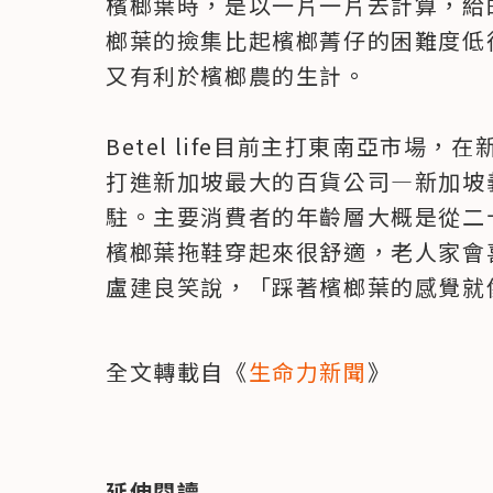
檳榔葉時，是以一片一片去計算，給
榔葉的撿集比起檳榔菁仔的困難度低
又有利於檳榔農的生計。

Betel life目前主打東南亞市場
打進新加坡最大的百貨公司—新加坡
駐。主要消費者的年齡層大概是從二
檳榔葉拖鞋穿起來很舒適，老人家會
盧建良笑說，「踩著檳榔葉的感覺就
全文轉載自《
生命力新聞
》
延伸閱讀