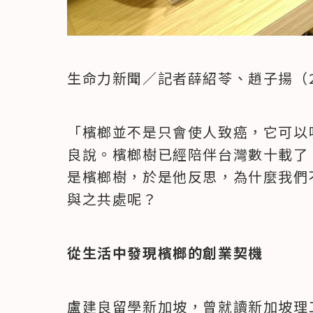
生命力新聞／記者薛紹苓、趙子揚（20
「檳榔並不是只會使人致癌，它可以吸汗、
良說。檳榔樹已經陪伴台灣數十載了
是檳榔樹，於是他反思，為什麼我們
與之共處呢？ 
從生活中發現檳榔的創業契機
盧建良留學新加坡，曾就讀新加坡理