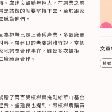
持。盧建良鼓勵年輕人，在創業之前
得是該做的就要堅持下去，至於跟家
感動他們。

因為拖鞋已走上黃昏產業，多數廠商
材料。盧建良的老婆謝雅竹說，當初
文章
家地詢問合作事宜，雖然多次被拒
工廠願意合作。
檳榔
捐贈了兩百雙檳榔葉拖鞋給華山基金
經費。盧建良也提到，跟檳榔農購買