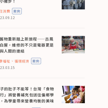
小撇步！
任消費
案例
23.09.12
舊物重新踏上新旅程——古風
白屋，維修的不只是電器更是
與人間的連結
康福祉
循環經濟
案例
23.03.15
子的肚子不能等！台灣「食物
行」將營養補充包送往偏鄉學
，為學童帶來營養均衡的美味