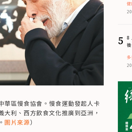
健
20
5
8
後
多
20
中華區慢食協會。慢食運動發起人卡
義大利、西方飲食文化推廣到亞洲，
。
圖片來源
）