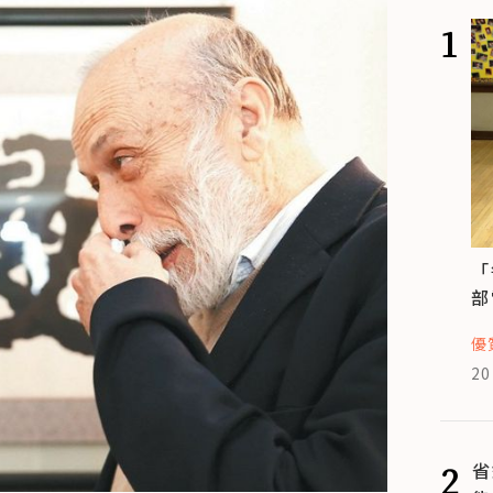
1
「
部
優
20
2
省