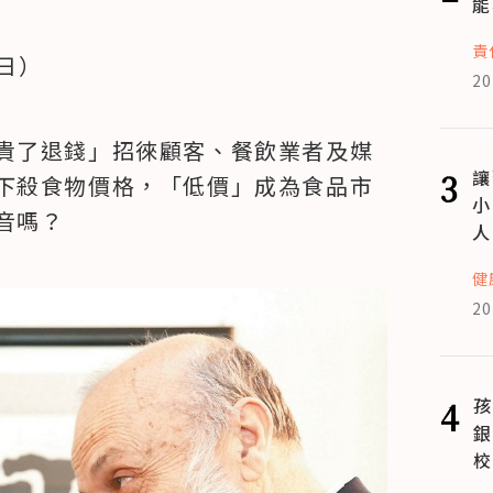
能
責
0日）
20
貴了退錢」招徠顧客、餐飲業者及媒
3
讓
下殺食物價格，「低價」成為食品市
小
音嗎？
人
健
20
4
孩
銀
校