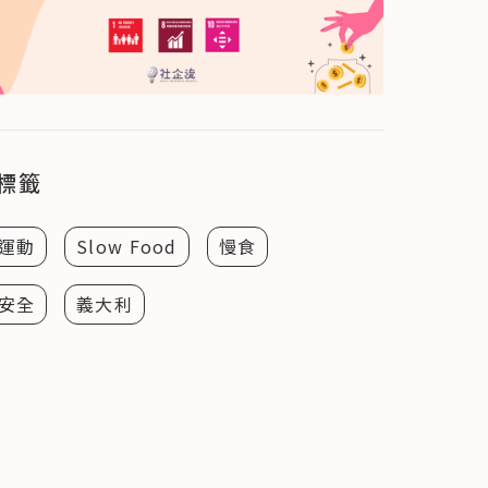
標籤
運動
Slow Food
慢食
安全
義大利