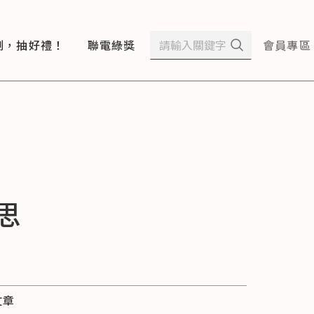
測，抽好禮！
聯電綠獎
會員專區
思
文章