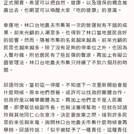
正式開賣，希望可以把自然、健康，以及環保的概念推
廣出去，也期望可以喚醒大家「吃的健康」的意識。

幸運地，林口台地農夫市集第一次的營運就有不錯的成
果，前來光顧的人潮眾多，也得到了林口當地居民良好
的迴響。然而，隨著市集的名氣越來越高，前來光顧的
民眾也越來越多。除了沒有足夠的停車位之外，也因為
人聲吵雜，附近居民有了些反彈的聲浪，再加上有礙公
園管理法，林口台地農夫市集只持續了不到六個月的時
間。

邱語玲說，當初這一停擺，不知道下一次重新開始會是
什麼時候。原本他們想著，或許可以找政府團體合作，
但政府是以輔導團體為主，再加上他們並不是人民團
體，即便寫信給副市長，也無法獲得幫助。但就在邱語
玲與其他同仁心灰意冷，決定要放棄之際，接到許多民
眾的來信與來電，詢問林口台地農夫市集什麼時候會再
舉辦。邱語玲說：「似乎被賦予了一種責任，這種責任