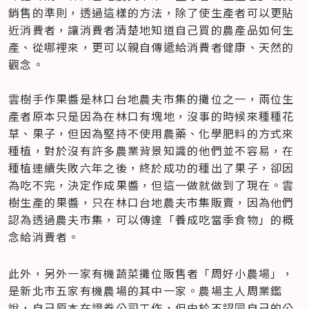
銷售的準則，透過這樣的方法，除了使生產者可以更貼
近消費者，讓消費者清楚地知道自己買的農產品如何生
產、從哪裡來，更可以親自傳遞給消費者健康、天然的
觀念。

雲樹手作果醬是林口台地農夫市集的攤位之一，兩位生
產者原本只是因為在林口有塊地，沒事的時候來種種花
草、果子，但因為堅持不使用農藥、化學肥料的方式來
種植，對於沒有許多農業背景知識的他們並不容易，在
種植連續失敗六年之後，終於成功的種出了果子，卻因
為吃不完，決定作成果醬，但這一做就做到了現在。雲
樹生產的果醬，只在林口台地農夫市集販賣，因為他們
認為透過農夫市集，可以傳達「養成吃當季食物」的概
念給消費者。
此外，另外一家有機蔬菜攤位販售者「周好小農場」，
是新北市五家有機農場的其中一家。農場主人周業鑑
說，自己原本在證券公司工作，但由於不認同自己的公