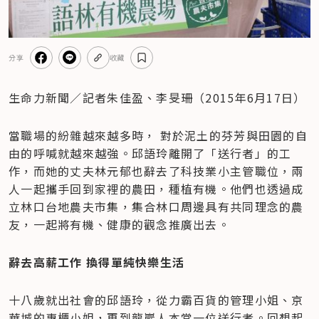
分享
收藏
生命力新聞／記者朱佳盈、李旻珊（2015年6月17日）
當職場的紛雜越來越多時， 對於泥土的芬芳與田園的自
由的呼喊就越來越強。邱語玲離開了「送行者」的工
作，而她的丈夫林元郁也辭去了科技業小主管職位，兩
人一起攜手回到家裡的農田，種植有機。他們也透過成
立林口台地農夫市集，集合林口周邊具有共同理念的農
友，一起將有機、健康的觀念推廣出去。
辭去高薪工作 換得單純快樂生活
十八歲就出社會的邱語玲，從力霸百貨的管理小姐、京
華城的專櫃小姐，再到龍巖人本當一位送行者。回想起