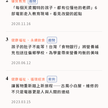
2
優質教育
趨勢
「每個天資獨特的孩子，都有位懂他的老師」6
部電影走入教育現場，看見改變的起點
2020.11.16
3
健康福祉
永續飲食
趨勢
孩子的肚子不能等！台灣「食物銀行」將營養補
充包送往偏鄉學校，為學童帶來營養均衡的美味
2020.06.12
4
健康福祉
循環經濟
案例
讓舊物重新踏上新旅程——古風小白屋，維修的
不只是電器更是人與人間的連結
2023.03.15