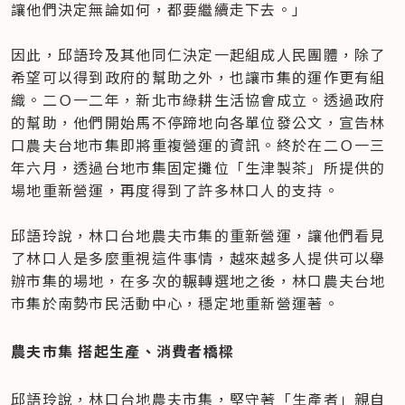
讓他們決定無論如何，都要繼續走下去。」

因此，邱語玲及其他同仁決定一起組成人民團體，除了
希望可以得到政府的幫助之外，也讓市集的運作更有組
織。二Ｏ一二年，新北市綠耕生活協會成立。透過政府
的幫助，他們開始馬不停蹄地向各單位發公文，宣告林
口農夫台地市集即將重複營運的資訊。終於在二Ｏ一三
年六月，透過台地市集固定攤位「生津製茶」所提供的
場地重新營運，再度得到了許多林口人的支持。

邱語玲說，林口台地農夫市集的重新營運，讓他們看見
了林口人是多麼重視這件事情，越來越多人提供可以舉
辦市集的場地，在多次的輾轉選地之後，林口農夫台地
市集於南勢市民活動中心，穩定地重新營運著。
農夫市集 搭起生產、消費者橋樑
邱語玲說，林口台地農夫市集，堅守著「生產者」親自