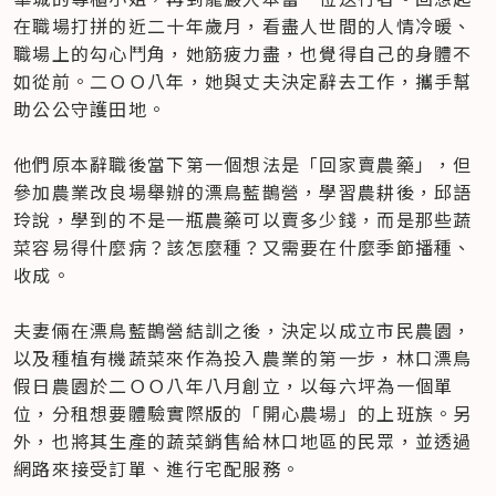
在職場打拼的近二十年歲月，看盡人世間的人情冷暖、
職場上的勾心鬥角，她筋疲力盡，也覺得自己的身體不
如從前。二ＯＯ八年，她與丈夫決定辭去工作，攜手幫
助公公守護田地。

他們原本辭職後當下第一個想法是「回家賣農藥」，但
參加農業改良場舉辦的漂鳥藍鵲營，學習農耕後，邱語
玲說，學到的不是一瓶農藥可以賣多少錢，而是那些蔬
菜容易得什麼病？該怎麼種？又需要在什麼季節播種、
收成。

夫妻倆在漂鳥藍鵲營結訓之後，決定以成立市民農園，
以及種植有機蔬菜來作為投入農業的第一步，林口漂鳥
假日農園於二ＯＯ八年八月創立，以每六坪為一個單
位，分租想要體驗實際版的「開心農場」的上班族。另
外，也將其生產的蔬菜銷售給林口地區的民眾，並透過
網路來接受訂單、進行宅配服務。
