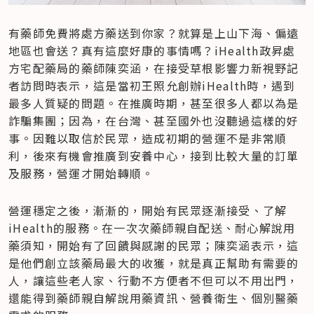
有藥師免費將處方藥送到你家？就算是上山下海、偏遠
地區也會送？真有這麼好康的事情嗎？iHealth政昇處
方宅配藥局的藥師陳奕涵，在接受草根影響力新視野記
者訪問時表示，這是當初王照允創辦iHealth時，遇到
最多人質疑的問題。在推廣時期，甚至很多人都以為是
詐騙集團；因為，在台灣、甚至國外也沒聽過這樣的好
事。因難以取信於民眾，造成初期的營運不是非常順
利，後來有機會推廣到安養中心，接到比較大量的訂單
及服務，營運才開始轉順。
營運穩定之後，漸漸的，開始有民眾逐漸接受、了解
iHealth的服務。在一次次藥師親自配送、耐心解說用
藥須知，開始有了回饋與感謝的民眾；陳奕涵表示，這
是他們創立該藥局最大的收獲，就是真正幫助有需要的
人，讓這些老人家、行動不方便者不但可以不用出門，
還能得到藥師親自解說用藥資訊、營養衛生、個別醫藥