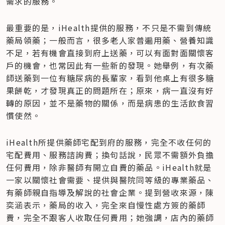
需求的服務。
最重要的是，iHealth提供的服務，不只是不需到傳統
藥局領藥；一般而言，很多老人家普遍用藥、營養知識
不足，若有機會直接到府上送藥，可以有面對面關懷客
戶的機會，也常因此有一些新的發現。她舉例，有次藥
師送藥到一位有糖尿病的長輩家，看到他桌上有很多糖
果餅乾，才發現真正的問題所在；原來，病一直沒有好
轉的原因，並不是藥物的關係，而是病患的生活飲食習
慣使然。
iHealth所提供藥師宅配到府的服務，完全不收任何的
宅配費用、服務諮詢費；換句話說，民眾不需額外負擔
任何費用，除非醫師有開立自費的藥品。iHealth就是
一家以關懷社會需要、提供與醫院同等級的專業藥品、
有藥師親自指導及解說的社會企業。提到營收來源，陳
奕涵表示，藥局的收入，完全來自慢性處方簽的藥師
費，完全不跟客人收取任何費用；她強調，店內的藥師