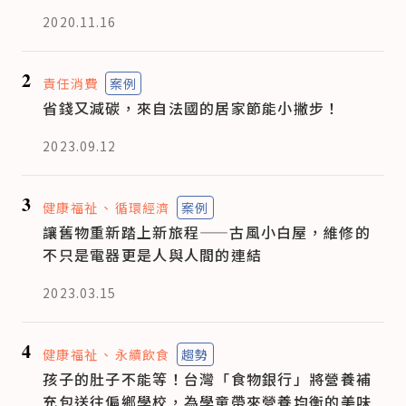
2020.11.16
2
責任消費
案例
省錢又減碳，來自法國的居家節能小撇步！
2023.09.12
3
健康福祉
循環經濟
案例
讓舊物重新踏上新旅程——古風小白屋，維修的
不只是電器更是人與人間的連結
2023.03.15
4
健康福祉
永續飲食
趨勢
孩子的肚子不能等！台灣「食物銀行」將營養補
充包送往偏鄉學校，為學童帶來營養均衡的美味