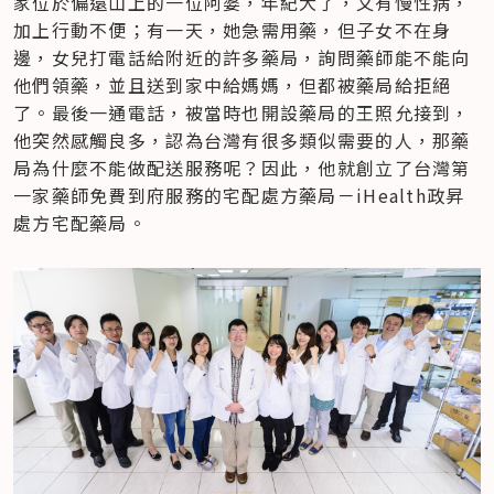
家位於偏遠山上的一位阿婆，年紀大了，又有慢性病，
加上行動不便；有一天，她急需用藥，但子女不在身
邊，女兒打電話給附近的許多藥局，詢問藥師能不能向
他們領藥，並且送到家中給媽媽，但都被藥局給拒絕
了。最後一通電話，被當時也開設藥局的王照允接到，
他突然感觸良多，認為台灣有很多類似需要的人，那藥
局為什麼不能做配送服務呢？因此，他就創立了台灣第
一家藥師免費到府服務的宅配處方藥局－iHealth政昇
處方宅配藥局。