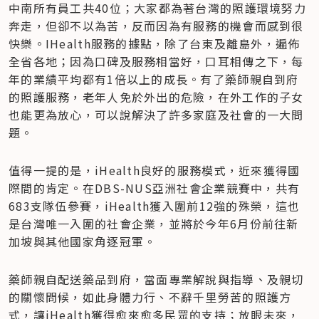
中南所有員工共40位；大家都為著台灣的照護環境努力
奔走，但卻不以為苦，反而因為有服務的機會而感到很
快樂。IHealth服務的據點，除了台東及離島外，遍佈
全省各地；因為口碑及服務相當好，口耳相傳之下，每
年的業績平均都有1倍以上的成長。有了藥師親自到府
的照護服務，老年人免於外出的危險，在外工作的子女
也能更為放心，可以說解決了許多家庭及社會的一大問
題。
值得一提的是，iHealth良好的服務模式，近來獲得國
際間的肯定。在DBS-NUS亞洲社會企業競賽中，共有
683支隊伍參賽，iHealth獲入圍前12強的殊榮，這也
是台灣唯一入圍的社會企業，並將於今年6月份前往新
加坡與其他國家角逐冠軍。
藥師親自配送藥品到府，當面專業解說與指導、及親切
的關懷問候，如此身體力行、不辭千里勞苦的照護方
式，讓iHealth獲得愈來愈多民眾的支持；放眼未來，