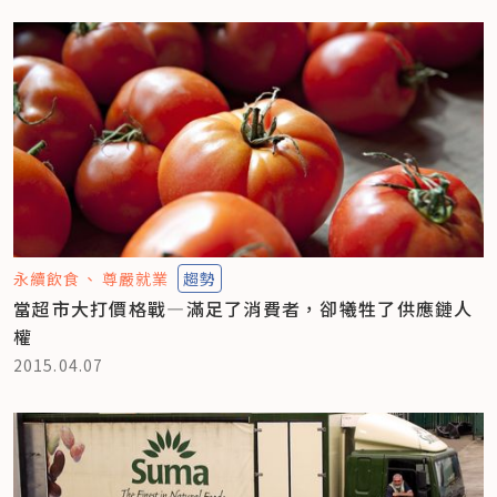
永續飲食
尊嚴就業
趨勢
當超市大打價格戰—滿足了消費者，卻犧牲了供應鏈人
權
2015.04.07