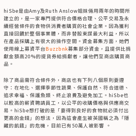
hiSbe是由Amy及Ruth Anslow姐妹倆用兩年的時間所
建立的，是一家專門提供符合價格合理、公平交易及永
續經營條件的食物供消費者購買的社會企業。因為獲利
直接回饋於整個事業體，而非替股東謀最大利益，所以
在產品採購上有很大的操作空間。資金募集方面，她們
使用線上募資平台
Buzzbnk
募集部分資金，且提供比捐
獻金額高20%的提貨券給捐獻者，讓他們至商店購買商
品。
除了商品需符合條件外，商店也有下列八個原則要遵
守：在地化、選擇季節性蔬果、保護自然、符合道德、
追求幸福、保護魚類、終止浪費及避免加工。hiSbe也
以較高的薪資聘請員工，以公平的收購價格與供應商交
易。hiSbe想打破的是「要得到良好的食物就必須付出
更高的金錢」的想法，因為這會產生被英國稱之為「隱
藏的飢餓」的危機，目前已有50萬人被影響 。