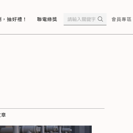
測，抽好禮！
聯電綠獎
會員專區
文章