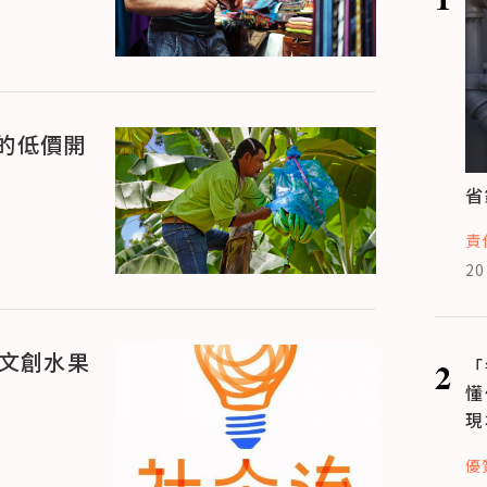
的低價開
省
責
20
、文創水果
2
「
懂
現
優