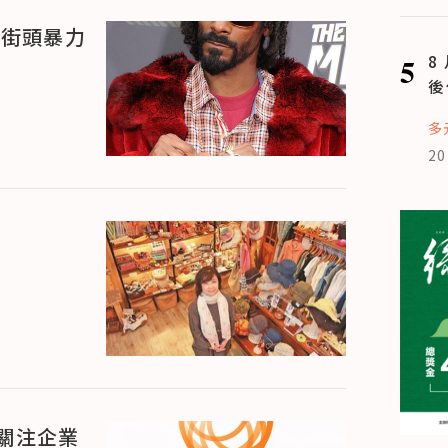
視街頭暴力
5
8
後
多
20
關注企業