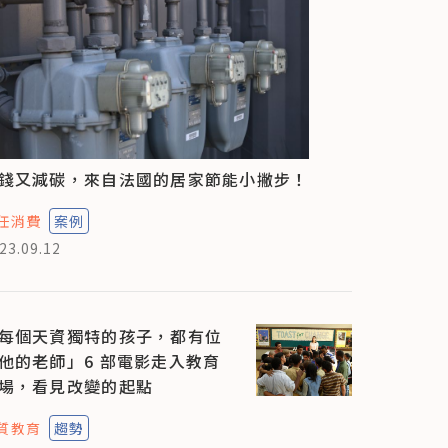
錢又減碳，來自法國的居家節能小撇步！
任消費
案例
23.09.12
每個天資獨特的孩子，都有位
他的老師」6 部電影走入教育
場，看見改變的起點
質教育
趨勢