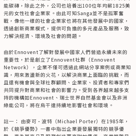
能碳磚，除此之外，公司也培養出100位年均薪1825美
元的女性社會企業家。由此可知Sanga並不是孤軍奮
戰，像他一樣的社會企業家也將在其他發展中的國家，
透過創新商業模式，提供可負擔的多元產品及服務，致
力解決經濟、環境及社會的問題。
由於Ennovent了解對發展中國家人們營造永續未來的
重要性，於是創立了Ennovent社群（Ennovent 
Network），企業不僅可透過此網站分享案例或商業知
識，用來激盪新的火花，以解決商業上面臨的挑戰，而
且還有機會與全球社群顧問、企業家、投資者和專家們
共同提升對商業和社會的影響力。受到各界越來越多支
持的機構如Ennovent、瑞士世界自然基金會以及非洲
綠能公司，將在烏干達持續地影響社會和環境。
註一： 由麥可•波特（Michael Porter）在1985年，
於《競爭優勢》一書中指出企業要發展獨特的競爭優