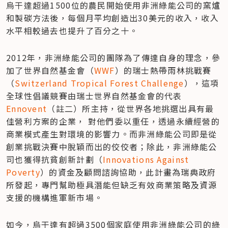
烏干達超過1500位的農民開始使用非洲綠能公司的窯爐
和製碳方法後，每個月平均創造出30美元的收入，收入
水平相較過去也提升了百分之十。
2012年，非洲綠能公司的團隊為了傳達自身的理念，參
加了世界自然基金會（
WWF
）的瑞士熱帶雨林挑戰賽
（
Switzerland Tropical Forest Challenge
），這項
全球性倡議競賽由瑞士世界自然基金會的代表
Ennovent
（註二）所主持，從世界各地挑選出具有最
佳營利方案的企業， 對他們委以重任，透過永續經營的
商業模式產生對環境的影響力。而非洲綠能公司即是從
創業挑戰決賽中脫穎而出的佼佼者；除此，非洲綠能公
司也獲得抗貧創新計劃（
Innovations Against 
Poverty
）的資金及顧問諮詢協助，此計畫為瑞典政府
所發起，專門幫助極具潛能但缺乏有效商業策略及資源
支援的機構進軍新市場。
如今，烏干達有超過3500個家庭使用非洲綠能公司的綠