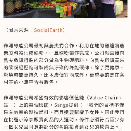
（圖片來源：
SocialEarth
）
非洲綠能公司最初與農夫們合作，利用在地的窯爐將農
業廢料轉化成碳粉，一旦碳粉製作完成，公司就直接向
農夫收購粗糙的部分做為生物碳肥料。向農夫們購買來
的碳粉經壓縮可製成無汙染的綠能碳磚，除了更健康、
燃燒時間更持久，比木炭便宜兩成外，更重要的是在各
村莊的小涼亭皆有販售。
非洲綠能公司希望有效的影響價值鏈（Value Chain，
註一）上的每個環節，Sanga提到：「我們的目標不僅
是有效率的製造燃料，而且還要賦權予女性。因此我們
在挑選小涼亭販賣商品的人選時，條件必須符合至少有
一個女兒且同意將部分的盈餘投資到女兒的教育上。」