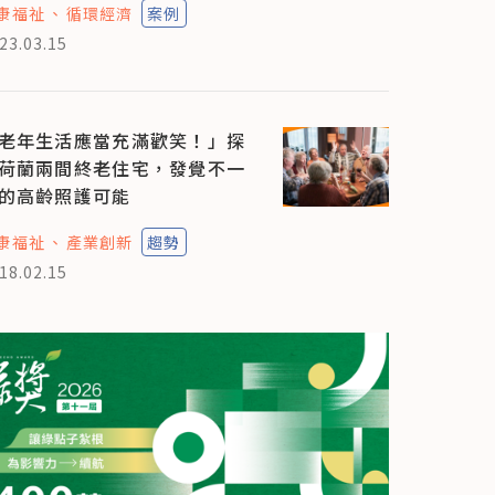
康福祉
循環經濟
案例
23.03.15
老年生活應當充滿歡笑！」探
荷蘭兩間終老住宅，發覺不一
的高齡照護可能
康福祉
產業創新
趨勢
18.02.15