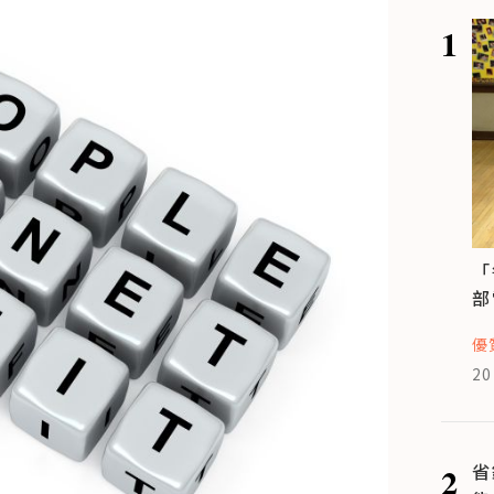
1
「
部
優
20
2
省