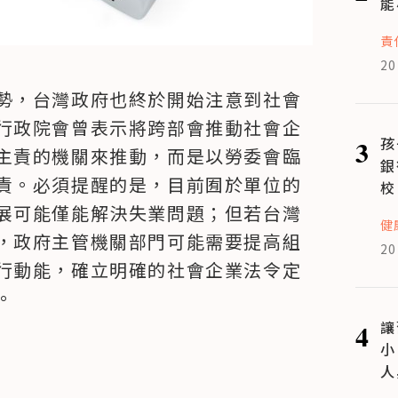
能
責
20
勢，台灣政府也終於開始注意到社會
行政院會曾表示將跨部會推動社會企
3
孩
主責的機關來推動，而是以勞委會臨
銀
責。必須提醒的是，目前囿於單位的
校
展可能僅能解決失業問題；但若台灣
健
，政府主管機關部門可能需要提高組
20
行動能，確立明確的社會企業法令定
。
4
讓
小
人