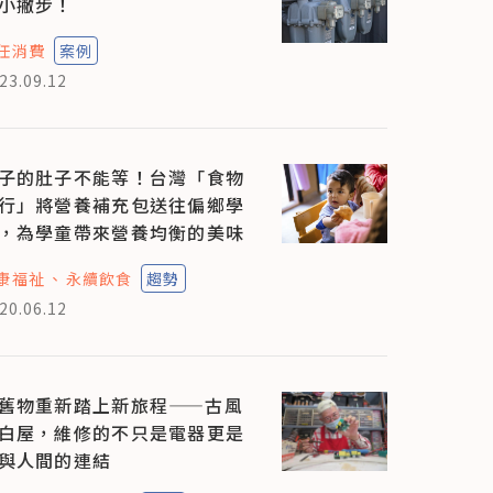
小撇步！
任消費
案例
23.09.12
子的肚子不能等！台灣「食物
行」將營養補充包送往偏鄉學
，為學童帶來營養均衡的美味
康福祉
永續飲食
趨勢
20.06.12
舊物重新踏上新旅程——古風
白屋，維修的不只是電器更是
與人間的連結