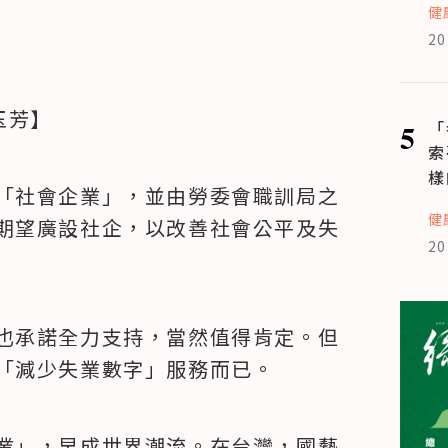
健
20
梁玉芳】
5
「
索
樣
「社會企業」，並由勞委會職訓局之
健
期望廣設社企，以改善社會公平及失
20
也承諾全力支持，當然值得肯定。但
「減少失業數字」服務而已。
業」，早成世界潮流。在台灣，國藝