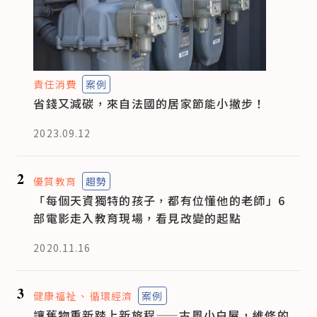
責任消費
案例
省錢又減碳，來自法國的居家節能小撇步！
2023.09.12
2
優質教育
趨勢
「每個天資獨特的孩子，都有位懂他的老師」6
部電影走入教育現場，看見改變的起點
2020.11.16
3
健康福祉
循環經濟
案例
讓舊物重新踏上新旅程——古風小白屋，維修的