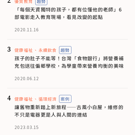
2
優質教育
趨勢
「每個天資獨特的孩子，都有位懂他的老師」6
部電影走入教育現場，看見改變的起點
2020.11.16
3
健康福祉
永續飲食
趨勢
孩子的肚子不能等！台灣「食物銀行」將營養補
充包送往偏鄉學校，為學童帶來營養均衡的美味
2020.06.12
4
健康福祉
循環經濟
案例
讓舊物重新踏上新旅程——古風小白屋，維修的
不只是電器更是人與人間的連結
2023.03.15