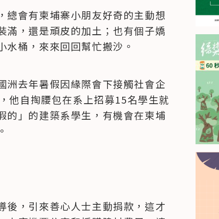
，總會有柬埔寨小朋友好奇的主動想
裝滿，還是頑皮的加土；也有個子嬌
小水桶，來來回回幫忙搬沙。
國洲去年暑假因緣際會下接觸社會企
動，他自掏腰包在系上招募15名學生就
假的」的建築系學生，有機會在柬埔
。
導後，引來善心人士主動捐款，這才