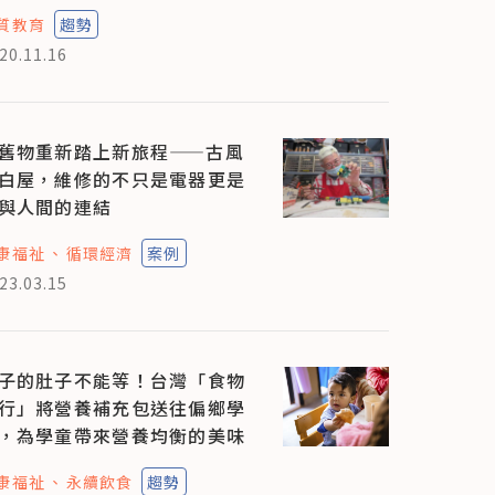
質教育
趨勢
20.11.16
舊物重新踏上新旅程——古風
白屋，維修的不只是電器更是
與人間的連結
康福祉
循環經濟
案例
23.03.15
子的肚子不能等！台灣「食物
行」將營養補充包送往偏鄉學
，為學童帶來營養均衡的美味
康福祉
永續飲食
趨勢