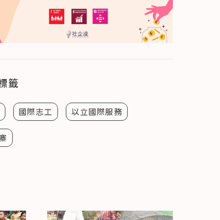
標籤
V
國際志工
以立國際服務
寨