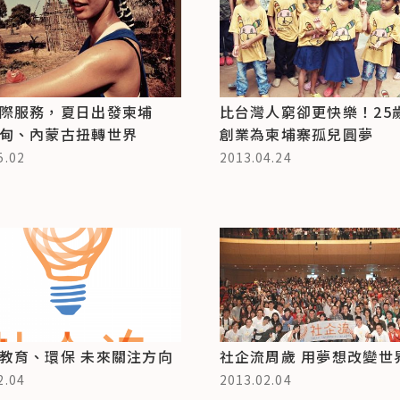
際服務，夏日出發柬埔
比台灣人窮卻更快樂！25
甸、內蒙古扭轉世界
創業為柬埔寨孤兒圓夢
5.02
2013.04.24
教育、環保 未來關注方向
社企流周歲 用夢想改變世
2.04
2013.02.04