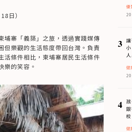
優
18日）
20
柬埔寨「義築」之旅，透過實踐媒傳
3
讓
困但樂觀的生活態度帶回台灣。負責
小
人
生活條件相比，柬埔寨居民生活條件
快樂的笑容。
健
20
4
孩
銀
校
健