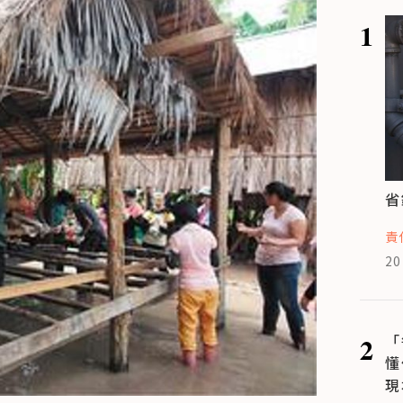
1
省
責
20
2
「
懂
現