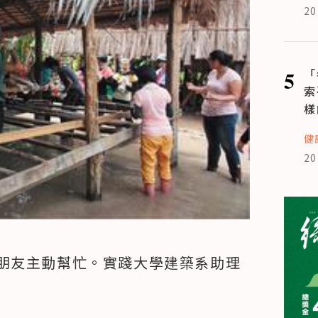
20
5
「
索
樣
健
20
朋友主動幫忙。實踐大學建築系助理