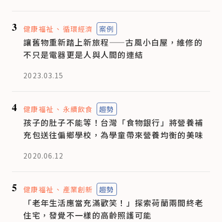
3
健康福祉
循環經濟
案例
讓舊物重新踏上新旅程——古風小白屋，維修的
不只是電器更是人與人間的連結
2023.03.15
4
健康福祉
永續飲食
趨勢
孩子的肚子不能等！台灣「食物銀行」將營養補
充包送往偏鄉學校，為學童帶來營養均衡的美味
2020.06.12
5
健康福祉
產業創新
趨勢
「老年生活應當充滿歡笑！」探索荷蘭兩間終老
住宅，發覺不一樣的高齡照護可能