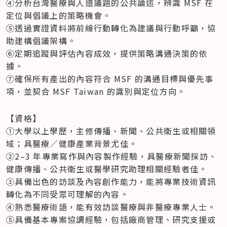
④分析台灣醫療與人道議題的公共論述，辨識 MSF 在
定位與倡議上的策略機會。

⑤透過實證資料將前線行動轉化為建議與行動呼籲，協
助建構倡議架構。 

⑥定期追蹤與評估內容成效，提供策略溝通決策的依
據。

⑦確保所有產出的內容符合 MSF 的溝通目標與優先事
項，並契合 MSF Taiwan 的識別與定位方向。   
【資格】

①大學以上學歷，主修傳播、新聞、公共衛生或相關領
域；具醫療／健康產業背景尤佳。 

②2–3 年專業寫作與內容製作經驗，具醫療新聞採訪、
健康傳播、公共衛生或醫學研究助理相關經驗者佳。

③具備出色的訪談及內容創作能力，能將專業技術資訊
轉化為不同受眾可理解的內容。

④熟悉醫療術語，能有效訪談醫療與非醫療專業人士。

⑤具備基本專案協調經驗，包括廠商管理、研究支援或