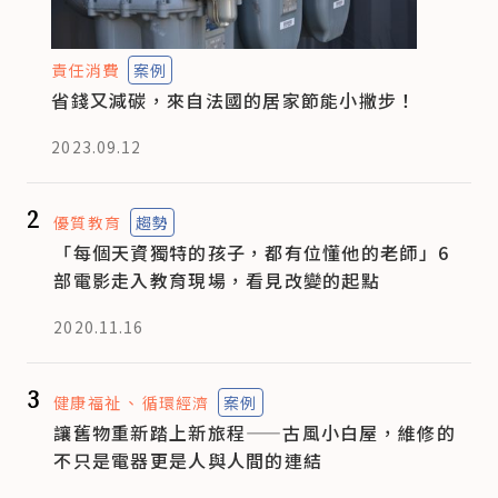
責任消費
案例
省錢又減碳，來自法國的居家節能小撇步！
2023.09.12
2
優質教育
趨勢
「每個天資獨特的孩子，都有位懂他的老師」6
部電影走入教育現場，看見改變的起點
2020.11.16
3
健康福祉
循環經濟
案例
讓舊物重新踏上新旅程——古風小白屋，維修的
不只是電器更是人與人間的連結