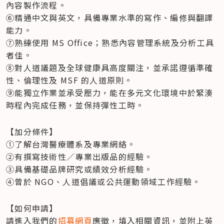
內容製作流程。

⑥精通中文與英文，具備專業水準的寫作、編修與翻譯
能力。

⑦熟練使用 MS Office；熟悉內容管理系統及分析工具
者佳。

⑧對人道議題及全球健康具高度關注，並承諾遵循準確
性、倫理性及 MSF 的人道原則。

⑨能獨立作業並承受壓力，能在多元文化環境中於緊湊
時程內完成任務，並保持彈性工時。    
【加分條件】

①了解台灣醫療體系及專業網絡。

②有撰寫技術性／專業出版品的經驗。

③具備基礎品牌研究或績效分析經驗。

④曾於 NGO、人道倡議或公共運動領域工作經驗。    
【如何申請】

請進入我們的
招募網頁
應徵，填入相關資訊，並附上英