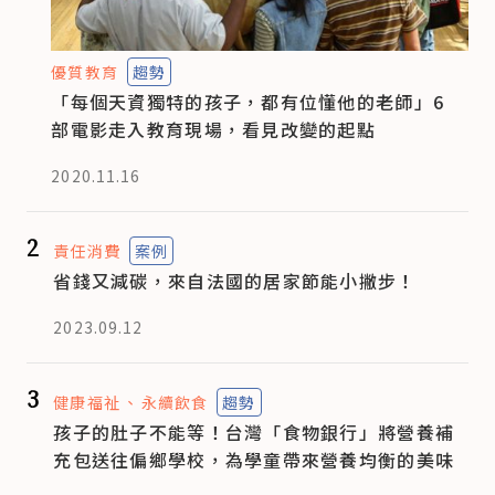
優質教育
趨勢
「每個天資獨特的孩子，都有位懂他的老師」6
部電影走入教育現場，看見改變的起點
2020.11.16
2
責任消費
案例
省錢又減碳，來自法國的居家節能小撇步！
2023.09.12
3
健康福祉
永續飲食
趨勢
孩子的肚子不能等！台灣「食物銀行」將營養補
充包送往偏鄉學校，為學童帶來營養均衡的美味