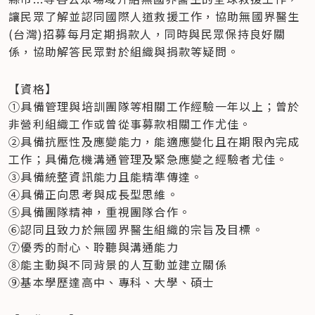
讓民眾了解並認同國際人道救援工作，協助無國界醫生
(台灣)招募每月定期捐款人，同時與民眾保持良好關
係，協助解答民眾對於組織與捐款等疑問。  
【資格】 

①具備管理與培訓團隊等相關工作經驗一年以上；曾於
非營利組織工作或曾從事募款相關工作尤佳。  

②具備抗壓性及應變能力，能適應變化且在期限內完成
工作；具備危機溝通管理及緊急應變之經驗者尤佳。 

③具備統整資訊能力且能精準傳達。 

④具備正向思考與成長型思維。 

⑤具備團隊精神，重視團隊合作。  

⑥認同且致力於無國界醫生組織的宗旨及目標。  

⑦優秀的耐心、聆聽與溝通能力  

⑧能主動與不同背景的人互動並建立關係 

⑨基本學歷達高中、專科、大學、碩士  