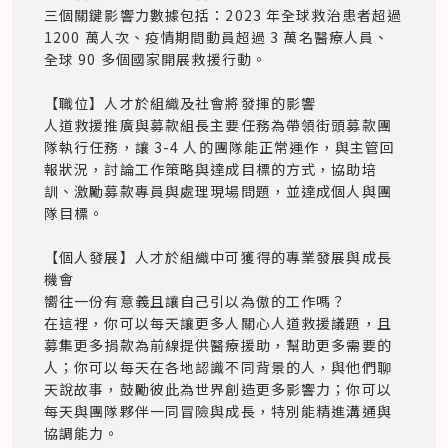
三個關鍵影響力數據包括：2023 年全球救治患者超過 
1200 萬人次、疫情期間動員超過 3 萬名醫療人員、
全球 90 多個國家開展救援行動。

【職位】人才於組織及社會將發揮的影響

人道救援推廣與募款組長主要任務為帶領街頭募款團
隊執行任務，讓 3-4 人的團隊能正常運作，與主管回
報狀況，討論工作策略與達成目標的方式，協助培
訓、激勵募款專員與處理現場問題，並達成個人與團
隊目標。

【個人發展】人才於組織中可獲得的專業發展與成長
機會

嚮往一份有意義且讓自己引以為傲的工作嗎？  

在這裡，你可以每天讓更多人關心人道救援議題，且
募集更多捐款為前線提供醫療援助，幫助更多需要的
人；你可以每天在各地認識不同背景的人，與他們聊
天說故事，鼓勵彼此為世界創造更多影響力；你可以
每天與團隊夥伴一同冒險與成長，特別能精進溝通與
協調能力。  
