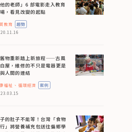
他的老師」6 部電影走入教育
場，看見改變的起點
質教育
趨勢
20.11.16
舊物重新踏上新旅程——古風
白屋，維修的不只是電器更是
與人間的連結
康福祉
循環經濟
案例
23.03.15
子的肚子不能等！台灣「食物
行」將營養補充包送往偏鄉學