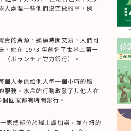
些人處理一些他們沒空做的事，例
寶貴的資源，通過時間交易，人們可
，她在 1973 年創造了世界上第一
」（ボランチア労力銀行）。
每個人提供給他人每一個小時的服
的服務。水島的行動啟發了其他人在
 多個國家都有時間銀行。
，就是一家總部位於瑞士盧加諾，並在紐約