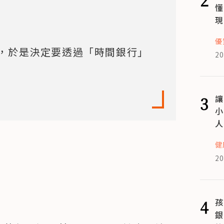
懂
現
優
，於是決定要透過「時間銀行」
20
3
讓
小
人
健
20
4
孩
銀