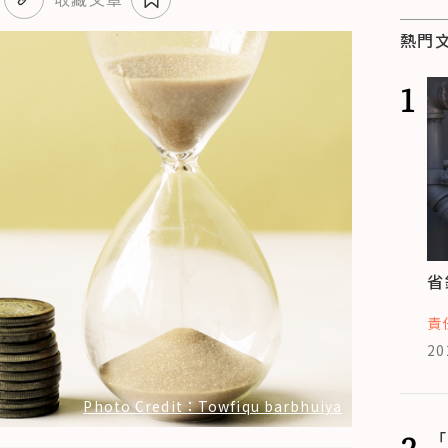
熱門
1
省
責
20
Photo Credit：Towfiqu barbhuiya
2
「