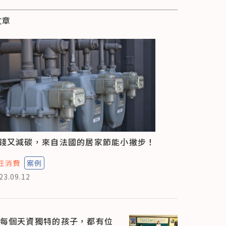
文章
錢又減碳，來自法國的居家節能小撇步！
任消費
案例
23.09.12
每個天資獨特的孩子，都有位