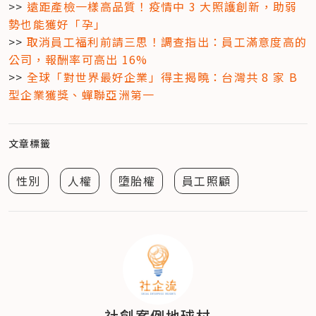
>> 
遠距產檢一樣高品質！疫情中 3 大照護創新，助弱
勢也能獲好「孕」
>> 
取消員工福利前請三思！調查指出：員工滿意度高的
公司，報酬率可高出 16%
>> 
全球「對世界最好企業」得主揭曉：台灣共 8 家 B 
型企業獲獎、蟬聯亞洲第一
文章標籤
性別
人權
墮胎權
員工照顧
社創案例地球村