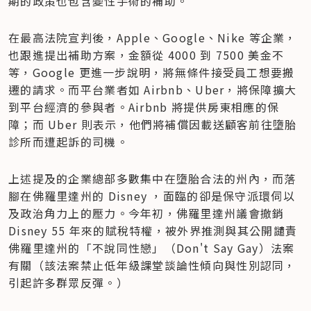
期的政策也包含變性手術的補助。
在最高法院宣判後，Apple、Google、Nike 等企業，
也跟進提出補助方案，金額從 4000 到 7500 美金不
等，Google 更進一步說明，將無條件接受員工想要搬
遷的請求。而平台業者如 Airbnb、Uber，將保障擴大
到平台經濟的參與者。Airbnb 將提供房東相應的保
障；而 Uber 則表示，他們將補償因載送顧客前往墮胎
診所而遭起訴的司機。
上述提及的企業總部多數集中在墮胎合法的州內，而落
腳在佛羅里達州的 Disney ，面臨的卻是保守派環伺以
及政治角力上的壓力。今年初，佛羅里達州議會撤銷 
Disney 55 年來的賦稅特權，被外界推測與其公開譴責
佛羅里達州的「不說同性戀」（Don't Say Gay）法案
有關（該法案禁止低年級課堂談論性傾向與性別認同，
引起許多群眾反彈。）