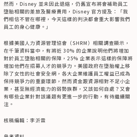
然而，Disney 並未因此退縮，仍舊宣布將會補助員工
墮胎相關的差旅及醫療費用，Disney 官方提及：「我
們相信不管在哪裡，今天這樣的判決都會重大影響我們
員工的身心健康。」
根據美國人力資源管理協會（SHRM）相關調查顯示，
在千筆資料當中，有將近 30% 的企業說明他們將增加
對於員工墮胎相關的保障，25% 企業表示這樣的保障將
增加他們在招募人才的競爭力。美國政府在墮胎權上移
除了女性的社會安全網，各大企業維護員工權益已成為
保持競爭力的重要環節，然而資金跟資源相對不足小企
業，甚至無經濟能力的弱勢族群，又該如何自處？又會
有哪些企業針對該議題有更進一步的行動，有待繼續關
注。
核稿編輯：李沂霖
參考資料