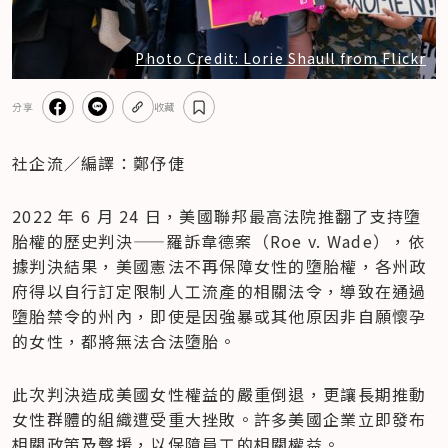
Photo Credit: Lorie Shaull from Flickr
分享
收藏
社企流／編譯：鄭伃倢
2022 年 6 月 24 日，美國聯邦最高法院推翻了支持墮
胎權的歷史判決——羅訴韋德案（Roe v. Wade），依
據判決結果，美國憲法不再保障女性的墮胎權，各州政
府得以自行訂定限制人工流產的相關法令，導致在通過
墮胎禁令的州內，即使是因強暴或其他原因非自願懷孕
的女性，都將無法合法墮胎。
此次判決造成美國女性權益的嚴重倒退，更讓長期推動
女性群體的組織遭受重大挫敗。許多美國企業立即發布
相關政策及聲援，以保障員工的相關權益。