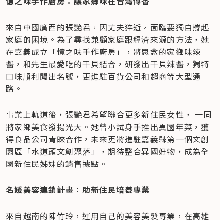
憶之味手作廚房：讓家鄉味在台灣傳香
來自中國廣西的張艷君，因丈夫猝逝，面臨要獨自撐起
家庭的困境。為了尋找兼顧家庭跟經濟來源的方法，她
在嘉義成立「憶之味手作廚房」，將思念的家鄉味辣
醬，和先生最愛吃的干貝結合，研發出干貝辣醬，獨特
口味順利闖出名號，更進駐百貨公司和超商等大型通
路。
事業上軌道後，張艷君希望聯合更多新住民女性， 一同
將家鄉美食發揚光大。她曾小試身手推出異國年菜，獲
得食品公司青睞合作，未來更將進駐嘉義縣第一個文創
園區「水道頭文創聚落」，期待整合異國好物，成為全
國新住民姊妹的銷售據點。
名媛美容連鎖計畫：助新住民培養專業
來自越南的陳竹玲，運用自己的美容美髮專業，在高雄