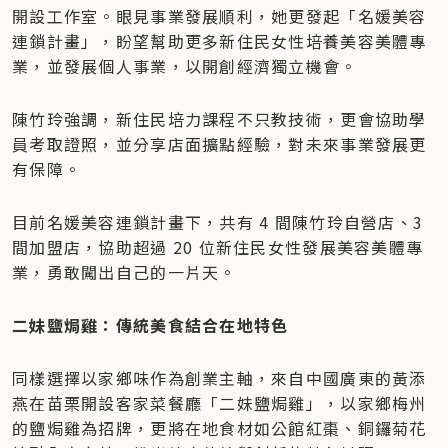
開設工作室。眼見事業發展順利，她更發起「名媛美容
連鎖計畫」，盼望幫助更多新住民女性培養美容美體專
業，並發展個人事業，以開創經濟獨立機會。
陳竹玲強調，新住民培力課程不只教技術，更會協助學
員考取證照，並分享店面擴點經驗，對未來事業發展更
有保障。
目前名媛美容連鎖計畫下，共有 4 間陳竹玲自營店、3 
間加盟店，協助超過 20 位新住民女性發展美容美體專
業，勇敢闖出自己的一片天。
二妹鹽焗雞：傳統美食結合在地特色
同樣選擇以家鄉味作為創業主軸，來自中國廣東的黃添
燕在苗栗開設客家菜餐廳「二妹鹽焗雞」，以家鄉梅州
的鹽焗雞為招牌，更將在地食材如公館紅棗、銅鑼菊花