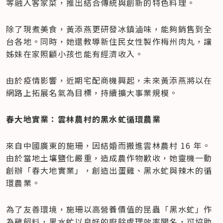
等融入客家菜，推出結合傳統與創新的特色料理。
除了現煮美食，黃添燕更研發冰鎮滷味，能夠銷售到全
台各地。同時，她還教導新住民女性製作梅州肉丸，讓
姊妹在家照顧小孩也能有經濟收入。
由於疫情影響，近期宅配商機興起，未來黃添燕將以在
網路上拓展名氣為目標，持續擴大事業規模。
春大地實業：雲林農村的黑水虻循環農業
來自中國廣東的施珊，因結婚而搬進雲林農村 16 年。
由於當地土壤鹽化嚴重，造成農作物歉收，她靈機一動
創辦「春大地實業」，創造出蛋雞、黑水虻與辣木的循
環農業。
為了友善環境，施珊以高營養價值的昆蟲「黑水虻」作
為雞飼料，黑水虻以良好的廚餘處理效率聞名，可協助