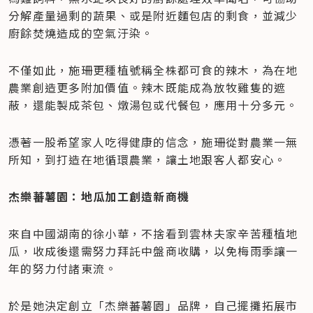
分解產量過剩的蔬果、或是附近麵包店的剩食，並減少
廚餘焚燒造成的空氣汙染。
不僅如此，施珊更種植號稱全株都可食的辣木，為在地
農業創造更多附加價值。辣木既能成為放牧雞隻的遮
蔽，還能製成茶包、燉湯包或代餐包，應用十分多元。
憑著一股希望家人吃得健康的信念，施珊從對農業一無
所知，到打造在地循環農業，讓土地跟客人都安心。
杰樂蕃薯園：地瓜加工創造新商機
來自中國湖南的徐小華，不捨看到雲林夫家辛苦種植地
瓜，收成後還需努力拜託中盤商收購，以免梅雨季讓一
年的努力付諸東流。
於是她決定創立「杰樂蕃薯園」品牌，自己擺攤拓展市