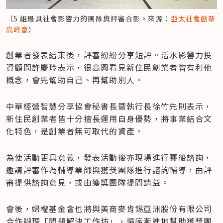
（5 組最具社會影響力的團隊與評審合影。來源：
亞太社會創新
高峰會
）
創業者發表結束後，評審紛紛分享短評。活水影響力投
資顧問許慶玲表示，很高興看見新住民創業者皆有利他
概念，會先幫助自己、再幫助別人。
中華經營智慧分享協會秘書長暨執行長徐竹先則表示，
新住民創業者皆十分擅長運用自身優勢，將事業結合文
化特色，是創業者無可取代的資產。
為使活動更具意義，發表活動後亦現場進行賽後諮詢，
邀請評審作為輔導業師與獲獎團隊進行諮詢輔導，由評
審提供諮詢意見，或由獲獎團隊提問請益。
會後，婦權基金會也將與美商麥肯錫亞洲股份有限公司
合作辦理「問題解決工作坊」，循序漸進地幫助獲獎團