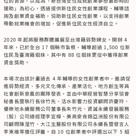
位的資源，以成為「新台灣女性成就創業夢想最即時的
援助」為初心，透過提供新住民女性創業課程、輔導諮
詢及創業資金補助，協助新住民女性創業，以支持創業
帶動就業機會的增加，促進新住民女性經濟自立。
2020 年起將服務群體擴展至台灣籍弱勢婦女。開辦 4 
年來，已於全台 17 個縣市紮根，輔導超過 1,500 位新
住民及臺灣籍姐妹，其中有 88 位姐妹更從中獲得創業
資金獎助。
本場次由該計畫過去 4 年輔導的女性創業者中，邀請促
進弱勢經濟、多元文化傳承、產業活化、地方創生等具
社會創新意義的團隊發表，並由中華經營智慧分享協會
秘書長暨執行長徐竹先、活水影響力投資顧問許慶玲、
優樂地永續服務公司董事長朱竹元、資誠永續發展服務
（股）公司總經理李宜樺、美商麥肯錫亞洲股份有限公
司顧問陳瀅竹、大江生醫股份有限公司永續長暨發言人
李東維等擔任評審。自 10 位創業者中評選出以下 5 組