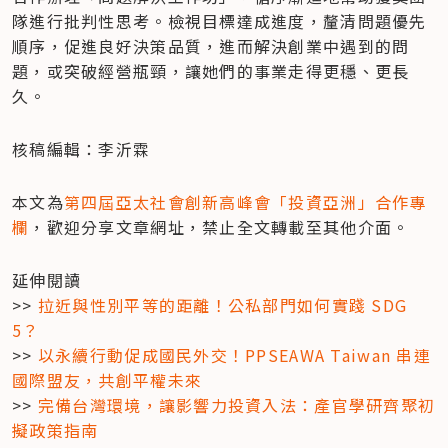
隊進行批判性思考。檢視目標達成進度，釐清問題優先
順序，促進良好決策品質，進而解決創業中遇到的問
題，或突破經營瓶頸，讓她們的事業走得更穩、更長
久。
核稿編輯：李沂霖
本文為
第四屆亞太社會創新高峰會「投資亞洲」合作專
欄
，歡迎分享文章網址，禁止全文轉載至其他介面。
延伸閱讀

>> 
拉近與性別平等的距離！公私部門如何實踐 SDG 
5？
>> 
以永續行動促成國民外交！PPSEAWA Taiwan 串連
國際盟友，共創平權未來
>> 
完備台灣環境，讓影響力投資入法：產官學研齊聚初
擬政策指南