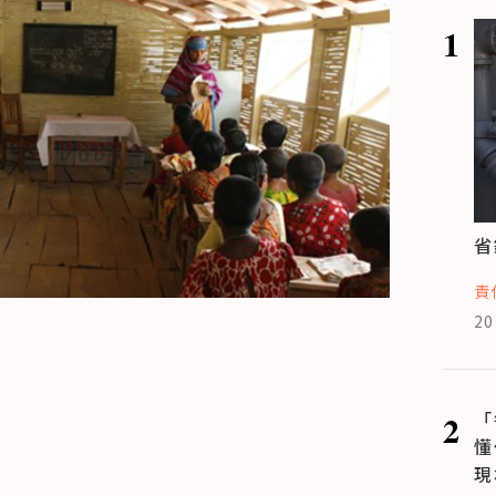
1
省
責
20
2
「
懂
現