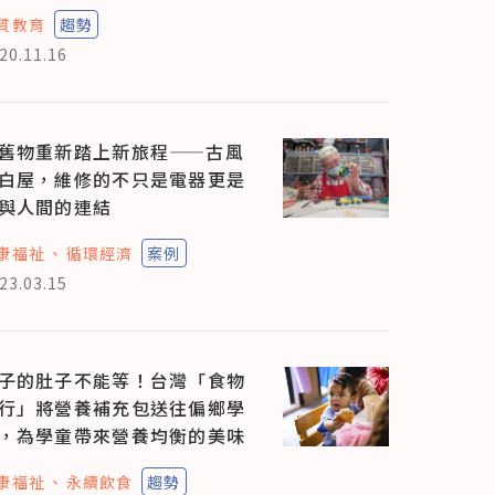
質教育
趨勢
20.11.16
舊物重新踏上新旅程——古風
白屋，維修的不只是電器更是
與人間的連結
康福祉
循環經濟
案例
23.03.15
子的肚子不能等！台灣「食物
行」將營養補充包送往偏鄉學
，為學童帶來營養均衡的美味
康福祉
永續飲食
趨勢