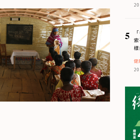
20
5
「
索
樣
健
20