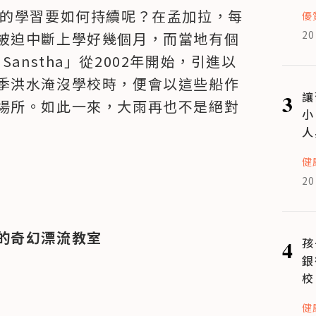
們的學習要如何持續呢？在孟加拉，每
優
20
被迫中斷上學好幾個月，而當地有個
ar Sanstha」從2002年開始，引進以
季洪水淹沒學校時，便會以這些船作
3
讓
場所。如此一來，大雨再也不是絕對
小
人
健
20
的奇幻漂流教室
4
孩
銀
校
健