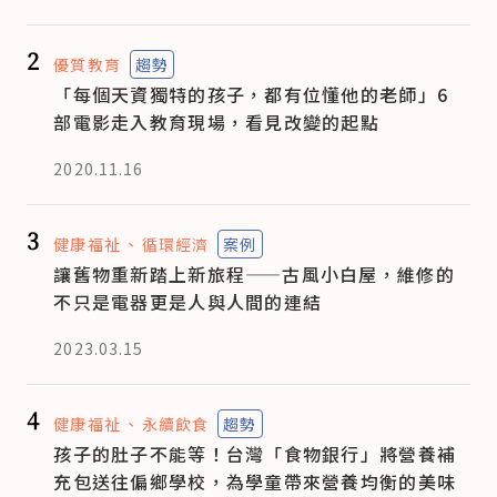
2
優質教育
趨勢
「每個天資獨特的孩子，都有位懂他的老師」6
部電影走入教育現場，看見改變的起點
2020.11.16
3
健康福祉
循環經濟
案例
讓舊物重新踏上新旅程——古風小白屋，維修的
不只是電器更是人與人間的連結
2023.03.15
4
健康福祉
永續飲食
趨勢
孩子的肚子不能等！台灣「食物銀行」將營養補
充包送往偏鄉學校，為學童帶來營養均衡的美味