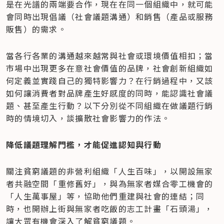
是在光譜的兩端要合作，現在在同一個組織中，就可能
會同時出現倡議（社會議題溝通）和銷售（產品或服務
販售）的需求。
當各行各業的溝通越來越常與社會或環境價值相扣；當
市場中出現更多在意社會價值的品牌，社會創新組織如
何定義並實踐自己的獨特影響力？在行銷過程中，又該
如何讓消費者對品牌產生好感度的同時，能認識社會議
題、甚至產生行動？以下分別從不同組織在做議題行銷
時的情境切入，談擴散社會影響力的作法。
降低議題理解門檻，才能促進認知與行動
關注貧窮議題的非營利組織「人生百味」，以開設無家
者共融空間「重修舊好」，與為無家者媒合零工機會的
「人生萬事屋」等，協助他們重建與社會的連結；同
時，也開辦上街與無家者吃飯的志工計畫「石頭湯」，
讓大眾有機會深入了解貧窮議題。