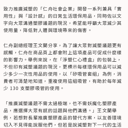
致力推廣減塑的「仁舟社會企業」開發一系列兼具「實
用性」與「設計感」的日常生活環保用品，同時佐以文
字向大眾溝通塑膠議題的現況，希望能呼籲大眾減少其
使用量，降低對人體與環境帶來的傷害。
仁舟副總經理王文蘭分享，為了讓大眾對減塑議題更有
感觸，仁舟在商品頁上都會附上這項產品可促成什麼樣
的影響力。舉例來說，在「淨塑仁心禮盒」的包裝上，
不但印有減塑議題的現況，更標示每樣環保用品可以減
少多少一次性用品的使用，以「矽吸管套組」為例，消
費者可清楚地知道，重複使用這組吸管，有助於每年減
少 130 支塑膠吸管的使用。
「推廣減塑議題不需太過極端，也不需妖魔化塑膠產
品，應選擇大眾有感的話題與他們溝通。」王文蘭舉
例，若想對長輩推廣塑膠產品的替代方案，以友善環境
切入不見得能說服他們，但若是說減塑對下一代的生活