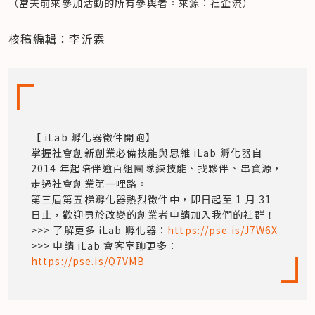
（當天前來參加活動的所有參與者。來源：社企流）
核稿編輯：李沂霖
【 iLab 孵化器徵件開跑】

掌握社會創新創業必備技能與思維 iLab 孵化器自 
2014 年起陪伴逾百組團隊練技能、找夥伴、串資源，
走過社會創業第一哩路。

第三屆第五梯孵化器熱烈徵件中，即日起至 1 月 31 
日止，歡迎勇於改變的創業者申請加入我們的社群！

>>> 了解更多 iLab 孵化器：
https://pse.is/J7W6X
>>> 申請 iLab 會客室聊更多：
https://pse.is/Q7VMB