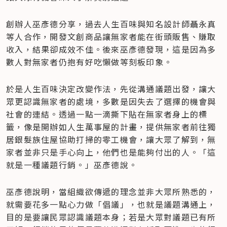
創辦人巫彥德分享，過去人生百味與知名設計師聶永真
等人合作，開發文創商品讓無家者能在街頭販售、賺取
收入，結果卻成效不佳。後來巫彥德發現，這是因為多
數人對無家者仍抱有好吃懶做等刻板印象。
於是人生百味決定改變作法，先從溝通議題出發，讓大
眾更認識無家者的處境，多數是因失去了選擇的機會與
社會的連結。透過一點一滴撕下貼在無家者身上的標
籤，像是開辦如人生萬事屋的計畫，提供無家者前往獨
居銀髮族住屋協助打掃的零工機會，讓大眾了解到，無
家者並非只是手心向上，他們也是能夠付出的人。「這
就是一種議題行銷。」巫彥德說。
巫彥德說明，當組織欲傳遞的理念並非大眾所熟悉的，
就需要花多一點心力做「倡議」，也就是議題溝通上，
目的是要讓民眾認識議題本身；若是大眾對議題已有所