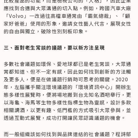
比較產品的功能，而是檢視公司的「人格」，因此企業
應找到合適與大眾溝通的切入點。例如，跨國汽車大廠
「Volvo」一改過往高檔車通常由「霸氣總裁」、「顧
家好爸爸」使用的形象，邀請女性藝人代言，展現女性
的自由與獨立，破除性別刻板印象。
三、面對老生常談的議題，要以新方法呈現
多數社會議題如環保、愛地球都已是老生常談，大眾通
常都知道、但不一定有感，因此如何找到創新的方法觸
及更多人，便是在做議題行銷時可思考的關鍵。2020 
年，左腦攜手關注環境議題的「環境資訊中心」開辦生
態多樣性展覽時，便將場地搬到台北知名酒吧舉行，更
以海龜、海馬等生物多樣性指標生物為靈感，設計多款
相關調酒，以更有趣、低門檻的方式吸引大眾參與，並
透過互動式展覽，成功打開讓民眾認識議題的機會。
而一般組織該如何找到與品牌連結的社會議題？程詩郁