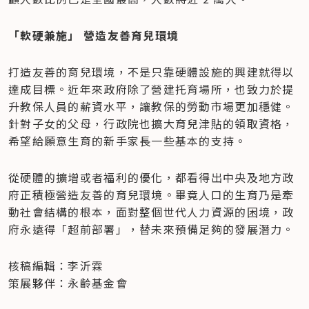
「軟硬兼施」 營造友善育兒環境
打造友善的育兒環境，不是只靠硬體設施的興建就得以
達成目標。近年來政府除了營建托育場所，也致力於提
升教保人員的薪資水平，讓教保的勞動市場更加穩健。
針對子女的父母，行政院也擴大育兒津貼的領取資格，
希望給願意生育的新手家長一些基本的支持。
從硬體的擴增或者福利的優化，都看得出中央及地方政
府正積極營造友善的育兒環境。畢竟人口的生育乃是牽
動社會結構的根本，面對整個世代人力資源的困境，政
府永遠得「超前部署」，替未來預備足夠的發展潛力。
核稿編輯：李沂霖

策展夥伴：永齡基金會