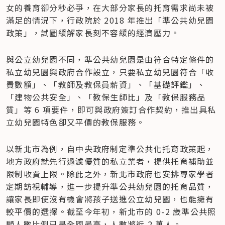
女的養育卻分秒必爭，在大部分家長的托育需求尚未被
滿足的情況下，行政院於 2018 年推出「準公共幼兒園
政策」，試圖緩解家長刻不容緩的經濟壓力。
與公立幼兒園不同，準公共幼兒園是由符合特定條件的
私立幼兒園與政府合作設立，只要私立幼兒園符合「收
費數額」、「教師及教保員薪資」、「基礎評鑑」、
「建物公共安全」、「教保生師比」及「教保服務品
質」等 6 項要件，即可與政府簽訂合作契約，推出具私
立幼兒園特色卻又平價的教保服務。
以新北市為例，自中央政府制定準公共化托育政策起，
地方政府就先行過濾優質的私立業者，提供托育補助並
限制收費上限。除此之外，新北市政府也安排專家學者
定期訪視輔導，進一步提升準公共幼兒園的托育品質，
讓家長即使沒有機會將孩子送進公立幼兒園，也能擁有
較平價的選擇。截至今年初，新北市的 0-2 歲準公共照
顧人數比例已是全國最高，人數將近 2 萬人。