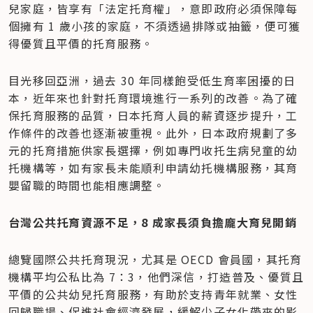
兒家庭，皆享有「法定托育權」，意即政府必須保障每
個擁有 1 歲小孩的家庭，不須透過排隊或抽籤，便可獲
得優質且平價的托育服務。
目光移回亞洲，過去 30 年同樣飽受低生育率困擾的日
本，近年來也針對托育環境進行一系列的改善。為了確
保托育服務的品質，日本托育人員的薪資逐步提升，工
作條件的改善也逐漸被重視。此外，日本政府規劃了多
元的托育措施供家長選擇，例如專門收托生病兒童的幼
托機構等，如有家長未能順利申請幼托機構服務，其育
嬰留職的時間也能相應調整。
台灣公共托育資源不足，8 成家長須負擔龐大育兒開銷
總覽國際公共托育現況，尤其是 OECD 會員國，其托育
機構平均公私比為 7：3，他們深信，打造普及、優質且
平價的公共幼兒托育服務，有助於支持青年就業、女性
回歸職場、促進社會經濟發展，緩解少子女化帶來的影