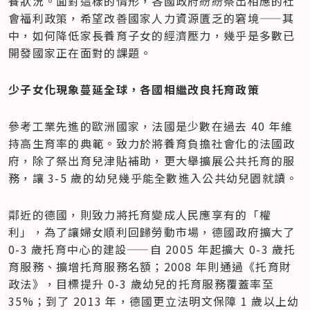
養狀況。面對這樣的情形，各國政府紛紛祭出相應的社
會福利政策，希望改善國家人力資源匱乏的窘境——其
中，如何降低家長養育子女的經濟壓力，幾乎是多數已
開發國家正在面對的課題。
少子女化現象蔓延全球，各國相繼改良托育政策
參考工業先進的歐洲國家，法國是少數在過去 40 年維
持高生育率的典範。致力於將養育負擔社會化的法國政
府，除了祭出育兒津貼補助，更大舉擴展公共托育的服
務，讓 3-5 歲的幼兒幾乎能全數進入公共幼兒園就讀。
鄰近的德國，則致力將托育變成人民應享有的「權
利」，為了讓婦女順利回歸勞動市場，德國政府擴大了 
0-3 歲托育中心的建設——自 2005 年起擴大 0-3 歲托
育服務、擴增托育服務名額；2008 年則通過《托育財
政法》，目標提升 0-3 歲幼兒的托育服務覆蓋率至 
35%；到了 2013 年，德國更立法明文保障 1 歲以上幼