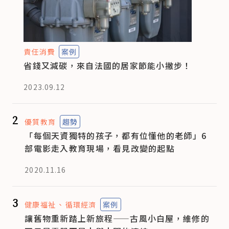
責任消費
案例
省錢又減碳，來自法國的居家節能小撇步！
2023.09.12
2
優質教育
趨勢
「每個天資獨特的孩子，都有位懂他的老師」6
部電影走入教育現場，看見改變的起點
2020.11.16
3
健康福祉
循環經濟
案例
讓舊物重新踏上新旅程——古風小白屋，維修的