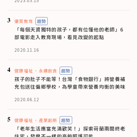
2023.03.15
3
優質教育
趨勢
「每個天資獨特的孩子，都有位懂他的老師」6
部電影走入教育現場，看見改變的起點
2020.11.16
4
健康福祉
永續飲食
趨勢
孩子的肚子不能等！台灣「食物銀行」將營養補
充包送往偏鄉學校，為學童帶來營養均衡的美味
2020.06.12
5
健康福祉
產業創新
趨勢
「老年生活應當充滿歡笑！」探索荷蘭兩間終老
住宅，發覺不一樣的高齡照護可能