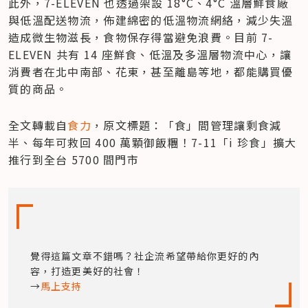
此外，7-ELEVEN 也透過架設 18°C、4°C 溫層鮮食廠
與低溫配送物流，佈建綿密的低溫物流網絡，減少失溫
造成微生物滋長，食物保存得當避免浪費。目前 7-
ELEVEN 共有 14 座鮮食、低溫及多溫層物流中心，讓
消費者在北中南部、花東，甚至離島等地，都能購買優
質的商品。
全文轉載自
食力
，原文標題：「食」間管理讓剩食減
半、每年可救回 400 萬顆御飯糰！7-11「i 珍食」擴大
推行到全台 5700 間門市
覺得這篇文章不錯嗎？社企流希望帶給你更好的內
容，打造更美好的社會！

→
馬上支持