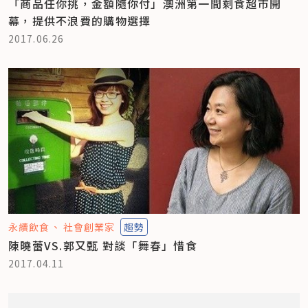
「商品任你挑，金額隨你付」澳洲第一間剩食超市開
幕，提供不浪費的購物選擇
2017.06.26
永續飲食
社會創業家
趨勢
陳曉蕾VS.郭又甄 對談「舞春」惜食
2017.04.11