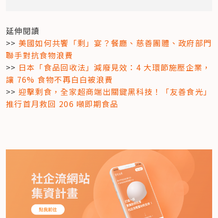
延伸閱讀

>> 
美國如何共饗「剩」宴？餐廳、慈善團體、政府部門
聯手對抗食物浪費
>> 
日本「食品回收法」減廢見效：4 大環節施壓企業，
讓 76% 食物不再白白被浪費
>> 
迎擊剩食，全家超商端出關鍵黑科技！「友善食光」
推行首月救回 206 噸即期食品