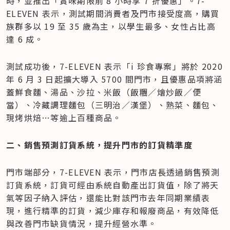
時，並推出「賞味期限前 8 小時享 7 折優惠」。7-
ELEVEN 表示，測試期間消費者及門市接受度高，購買
族群多以 19 至 35 歲為主，以學生最多、女性占比高
達 6 成。
測試成功後，7-ELEVEN 表示「i 珍食專案」將於 2020 
年 6 月 3 日起擴大導入 5700 間門市，且優惠品項將涵
蓋鮮食麵、湯品、沙拉、米飯（飯糰／燴炒飯／便
當）、冷藏調理麵包（三明治／漢堡）、熟菜、麵包、
現烤烘焙…等逾上百種商品。
二、銷售預測訂貨系統，提升門市的訂貨精準度
門市端部分，7-ELEVEN 表示，門市店長透過銷售預測
訂貨系統，訂貨可經由系統自動產出訂貨值，除了將天
氣等因子納入評估，還能比對該門市去年同期業績表
現，進行精準的訂貨，減少庫存和報廢商品，有效降低
與改善門市缺貨情況，提升經營水準。