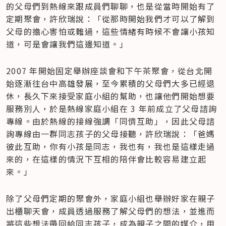
的父母們到熱線來跟成員們聊聊，也是從當時開始有了
定期聚會，許欣瑞說：「從那時開始我們才可以了解到
父母的擔心害怕或難過，這些情緒有時候不會讓小孩知
道，可是會讓我們這邊知道。」
2007 年開始固定舉辦座談會和下午茶聚會，從台北開
始逐漸往台中高雄發展，至今累積的父母們大多已經退
休，長久下來接受家庭小組的幫助，也讓他們開始想要
服務別人，於是熱線家庭小組在 3 年前成立了父母諮詢
專線。由於熱線的接線強調「同儕互助」，因此父母諮
詢專線由一群同志孩子的父母接聽，許欣瑞說：「爸媽
彼此互助，你有小孩是同志，我也有，我也是這樣走過
來的，在這樣的情況下互相的陪伴會比較容易建立起
來。」
除了父母們定期的聚會外，家庭小組也舉辦好家在親子
出櫃聊天會，成員透過服務了解父母們的想法，並進而
將這些想法帶回給同志孩子，成為親子之間的媒介，用