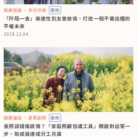
城鄉發展
多元共融
案例
「阡陌一舍」串連性別友善旅宿，打造一個不需出櫃的
平權未來
2019.12.04
健康福祉
產業創新
案例
長照談錢傷感情？「家庭照顧協議工具」開啟對話第一
步，助成員達成分工共識