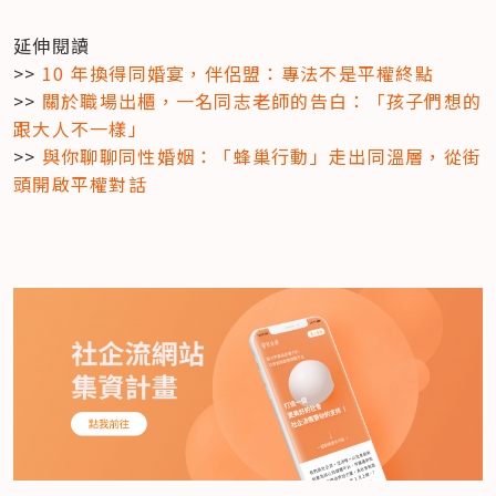
延伸閱讀

>> 
10 年換得同婚宴，伴侶盟：專法不是平權終點
>> 
關於職場出櫃，一名同志老師的告白：「孩子們想的
跟大人不一樣」
>> 
與你聊聊同性婚姻：「蜂巢行動」走出同溫層，從街
頭開啟平權對話