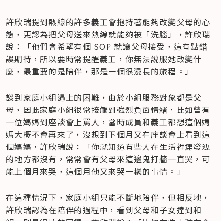
許欣瑞提到熱線的許多義工會抱持著能夠改變父母的心
態，更認為把父母送來熱線就能夠被「洗腦」，許欣瑞
說：「他們會希望有個 SOP 就讓父母接受，這有點錯
誤期待，所以要時常提醒義工，你無法說服她改變什
麼，最重要的是陪伴，那是一個很漫長的旅程。」
談到家庭小組遇上的困難，由於小組服務對象都是父
母，因此家庭小組很常接觸到強烈負面情緒，比如曾有
一位媽媽到座談會上罵人，當時成員和義工都想這個媽
媽大概不會再來了，沒想到下個月又在座談會上看到這
個媽媽，許欣瑞說：「你就知道有些人在生活裡連發洩
的地方都沒有，常常會有父母來這邊鬼打牆一直哭，可
能上個月來哭，這個月他又來哭一樣的事情。」
在這種情況下，家庭小組只能不斷地陪伴，但相反地，
許欣瑞認為在陪伴的過程中，看到父母和子女達到和