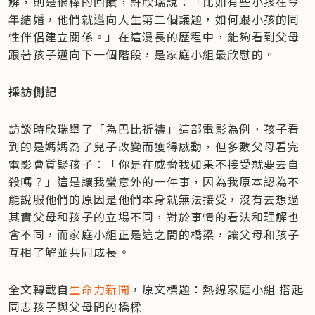
解，則是很棒的回饋，許欣瑞說：「比如有些小孩在今
年結婚，他們就邁向人生第二個議題，如何跟小孩的同
性伴侶建立關係。」在這漫長的歷程中，能夠看到父母
跟著孩子邁向下一個階段，是家庭小組最欣慰的。
採訪側記
訪談時欣瑞舉了「為巴比祈禱」這部電影為例，孩子看
到的是媽媽為了兒子改變而獲得感動，但多數父母看完
電影會質疑孩子：「你是在威脅我如果不接受就要去自
殺嗎？」這是讓我蠻意外的一件事，因為我原本認為不
能說服他們的原因是他們本身就無法接受，沒有去想過
其實父母和孩子的立場不同，對於事情的看法和理解也
會不同，而家庭小組正是這之間的橋梁，讓父母和孩子
互相了解並共同成長。
全文轉載自
生命力新聞
，原文標題：熱線家庭小組 搭起
同志孩子與父母間的橋樑