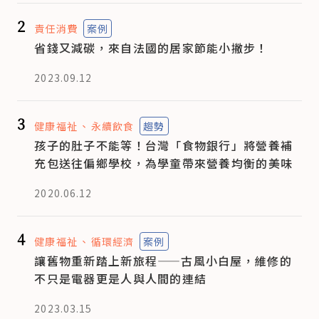
2
責任消費
案例
省錢又減碳，來自法國的居家節能小撇步！
2023.09.12
3
健康福祉
永續飲食
趨勢
孩子的肚子不能等！台灣「食物銀行」將營養補
充包送往偏鄉學校，為學童帶來營養均衡的美味
2020.06.12
4
健康福祉
循環經濟
案例
讓舊物重新踏上新旅程——古風小白屋，維修的
不只是電器更是人與人間的連結
2023.03.15