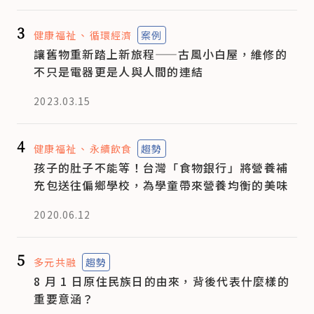
3
健康福祉
循環經濟
案例
讓舊物重新踏上新旅程——古風小白屋，維修的
不只是電器更是人與人間的連結
2023.03.15
4
健康福祉
永續飲食
趨勢
孩子的肚子不能等！台灣「食物銀行」將營養補
充包送往偏鄉學校，為學童帶來營養均衡的美味
2020.06.12
5
多元共融
趨勢
8 月 1 日原住民族日的由來，背後代表什麼樣的
重要意涵？