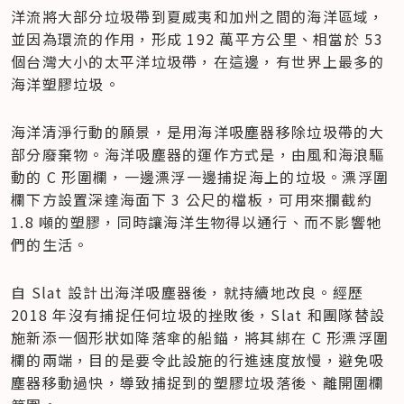
洋流將大部分垃圾帶到夏威夷和加州之間的海洋區域，
並因為環流的作用，形成 192 萬平方公里、相當於 53 
個台灣大小的太平洋垃圾帶，在這邊，有世界上最多的
海洋塑膠垃圾。
海洋清淨行動的願景，是用海洋吸塵器移除垃圾帶的大
部分廢棄物。海洋吸塵器的運作方式是，由風和海浪驅
動的 C 形圍欄，一邊漂浮一邊捕捉海上的垃圾。漂浮圍
欄下方設置深達海面下 3 公尺的檔板，可用來攔截約 
1.8 噸的塑膠，同時讓海洋生物得以通行、而不影響牠
們的生活。
自 Slat 設計出海洋吸塵器後，就持續地改良。經歷 
2018 年沒有捕捉任何垃圾的挫敗後，Slat 和團隊替設
施新添一個形狀如降落傘的船錨，將其綁在 C 形漂浮圍
欄的兩端，目的是要令此設施的行進速度放慢，避免吸
塵器移動過快，導致捕捉到的塑膠垃圾落後、離開圍欄