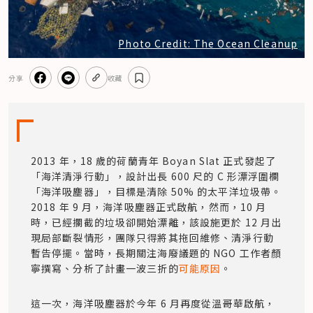
Photo Credit: The Ocean Cleanup
分享
收藏
2013 年，18 歲的荷蘭青年 Boyan Slat 正式發起了
「海洋清淨行動」，設計出長 600 尺的 C 形漂浮圍欄
「海洋吸塵器」，目標是清除 50% 的太平洋垃圾帶。
2018 年 9 月，海洋吸塵器正式啟航，然而，10 月
時，已經攔截的垃圾卻開始漂離，該設施更於 12 月出
現局部斷裂情形，團隊只得將其拖回維修、清淨行動
暫告停擺。當時，長期關注海廢議題的 NGO 工作者顏
寧撰寫、分析了計畫一波三折的
可能原因
。
這一次，海洋吸塵器於今年 6 月再度從溫哥華啟航，