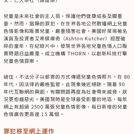
兒童是未來社會的主人翁，保護他們健康成長至關重
要。然而，猖獗的罪犯，在世界各地公然散播網上兒童
色情影像和販賣兒童，嚴重殘害社會。美國好萊塢著名
演員及投資者艾希頓庫奇（Ashton Kutcher）經歷破
碎的童年，在紀錄片中，發現世界各地兒童色情人口販
賣問題日益嚴重，成立機構 THORN，以創新科技打擊
兒童色情罪案。
過往，不法分子以郵寄的方式傳遞兒童色情照片。在 80 
年代，因法律的嚴格監管，此現象幾近絕跡。隨着 90 
年代互聯網的興起，有關問題再度為社會帶來威脅，狀
況更愈趨惡劣。美國現時是全球最受影響的地區，每年
網上有超過 2500 萬張兒童色情影像，每日新增的兒童
色情廣告更高達 15 萬個。
罪犯移至網上運作