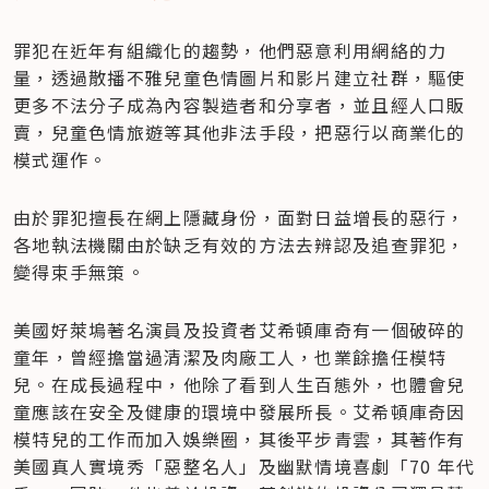
罪犯在近年有組織化的趨勢，他們惡意利用網絡的力
量，透過散播不雅兒童色情圖片和影片建立社群，驅使
更多不法分子成為內容製造者和分享者，並且經人口販
賣，兒童色情旅遊等其他非法手段，把惡行以商業化的
模式運作。
由於罪犯擅長在網上隱藏身份，面對日益增長的惡行，
各地執法機關由於缺乏有效的方法去辨認及追查罪犯，
變得束手無策。
美國好萊塢著名演員及投資者艾希頓庫奇有一個破碎的
童年，曾經擔當過清潔及肉廠工人，也業餘擔任模特
兒。在成長過程中，他除了看到人生百態外，也體會兒
童應該在安全及健康的環境中發展所長。艾希頓庫奇因
模特兒的工作而加入娛樂圈，其後平步青雲，其著作有
美國真人實境秀「惡整名人」及幽默情境喜劇「70 年代