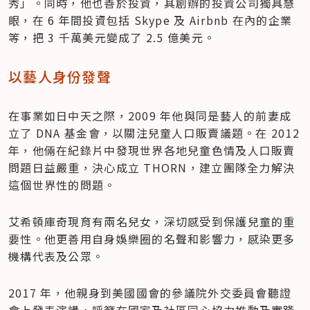
秀」。同時，他也善於投資，其創辦的投資公司獨具慧
眼，在 6 年間投資包括 Skype 及 Airbnb 在內的企業
等，把 3 千萬美元變成了 2.5 億美元。
以藝人身份發聲
在事業如日中天之際，2009 年他與同是藝人的前妻成
立了 DNA 基金會，以關注兒童人口販賣議題。在 2012 
年，他倆在紀錄片中發現世界各地兒童色情及人口販賣
問題日益嚴重，決心成立 THORN，建立團隊全力解決
這個世界性的問題。
艾希頓庫奇現育有兩名兒女，深切感受到保護兒童的重
要性。他更善用自身娛樂圈的名聲和影響力，感染更多
機構代表及公眾。
2017 年，他親身到美國國會的參議院外交委員會聽證
會上發表演講，呼籲在國家及社區同心協力推動及實踐