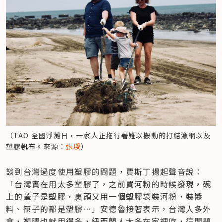
（TAO 全國淨灘日，一家人正拖行著難以搬動的打結漁網以及
塑膠帆布。來源：
張璦
）
談到台灣過度使用塑膠的問題，賈斯丁揚起聲音說：
「台灣實在用太多塑膠了，之前買河粉的時候發現，碗
上的蓋子是塑膠，裏頭又用一個塑膠袋裝河粉，裝醬
料、筷子的都是塑膠…」安德魯接著表示，台灣人多外
食，塑膠也就用得多，紐西蘭人大多在家裡吃，這問題