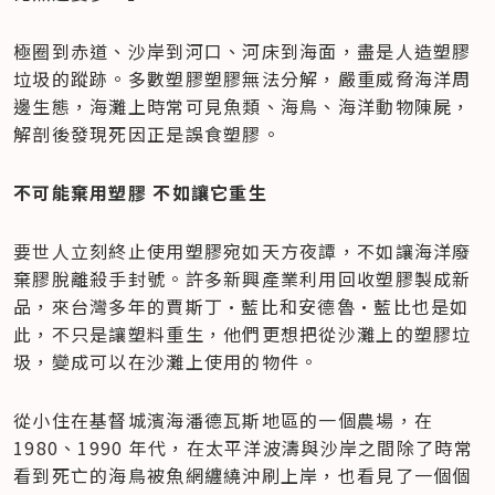
極圈到赤道、沙岸到河口、河床到海面，盡是人造塑膠
垃圾的蹤跡。多數塑膠塑膠無法分解，嚴重威脅海洋周
邊生態，海灘上時常可見魚類、海鳥、海洋動物陳屍，
解剖後發現死因正是誤食塑膠。
不可能棄用塑膠 不如讓它重生
要世人立刻終止使用塑膠宛如天方夜譚，不如讓海洋廢
棄膠脫離殺手封號。許多新興產業利用回收塑膠製成新
品，來台灣多年的賈斯丁·藍比和安德魯·藍比也是如
此，不只是讓塑料重生，他們更想把從沙灘上的塑膠垃
圾，變成可以在沙灘上使用的物件。
從小住在基督城濱海潘德瓦斯地區的一個農場，在 
1980、1990 年代，在太平洋波濤與沙岸之間除了時常
看到死亡的海鳥被魚網纏繞沖刷上岸，也看見了一個個