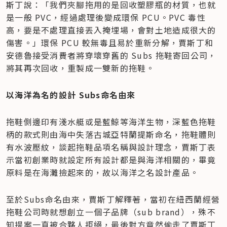
斯丁說：「我們夾腳拖用的是回收塑膠瓶的材質，也就
是一般 PVC，經過處理後變成環保 PCU。PVC 毒性
高，要是不處理直接丟入掩埋場，會對土地造成很大的
傷害。」環保 PCU 較無毒且易於重新分解，賈斯丁和
安德魯接受消費者將穿壞穿舊的 Subs 拖鞋寄回公司，
將其再次回收，重製成一雙新的拖鞋。
以海洋為名的設計 Subs命名由來
拖鞋側邊印有淺水艇或是藍鯨等海洋生物，深藍色拖鞋
柄的款式則由海中失落古城亞特蘭提斯命名，拖鞋體則
有水波壓紋，談起拖鞋品項名稱與設計理念，賈斯丁表
示當初創業時就設定所有設計都是與海洋相關的，畢竟
原料是在海灘撿起來的，故以海洋之名設計產品。
至於Subs命名由來，賈斯丁解釋著，當初在紐西蘭經營
拖鞋公司時就想創立一個子品牌（sub brand），殊不
知提案一直被合夥人拒絕，最後對方竟然偷走了賈斯丁