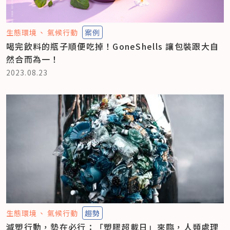
生態環境
氣候行動
案例
喝完飲料的瓶子順便吃掉！GoneShells 讓包裝跟大自
然合而為一！
2023.08.23
生態環境
氣候行動
趨勢
減塑行動，勢在必行：「塑膠超載日」來臨，人類處理