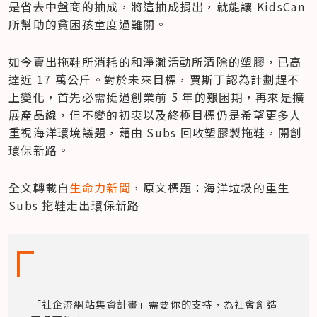
是省去中盤商的抽成，將這抽成捐出，就能讓 KidsCan 
所幫助的貧困孩童度過難關。
如今賣出拖鞋所消耗的和淨灘活動所清除的塑膠，已高
達近 17 萬公斤。對於未來目標，賈斯丁認為計劃趕不
上變化，首先必需挺過創業前 5 年的艱困期，再來是擴
展產品線，但不變的初衷以及終極目標仍是希望更多人
重視海洋環境議題，藉由 Subs 回收塑膠製拖鞋，開創
環保新路。
全文轉載自
生命力新聞
，原文標題：海洋垃圾的重生 
Subs 拖鞋走出環保新路
「社企流網站集資計畫」需要你的支持，為社會創造