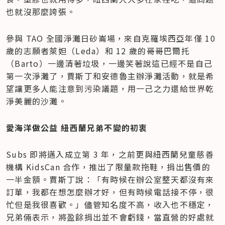
也就沒那麼誇張。
參與 TAO 全國淨灘日砂崙場，來自克羅埃西亞年僅 10 
歲的志願者萊妲（Leda）和 12 歲的哥哥巴爾托
（Barto）一邊清著垃圾，一邊笑著說這已經不是自己
第一次淨灘了，賈斯丁和安德魯主辦淨灘活動，就是希
望讓更多人能注意到污染議題，用一己之力還給世界乾
淨美麗的沙灘。
愛海洋做公益 紐西蘭兄弟不變的初衷
Subs 即將邁入成立第 3 年，之前更與紐西蘭兒童慈善
機構 KidsCan 合作，推出了限量款拖鞋，捐出售價的
一半金額。賈斯丁說：「有時候在辦公室整天都沒有來
訂單，我都在想怎麼辦才好，但有時候電話接不停，很
忙但是我很喜歡。」儘管知名度不高，收入也不穩定，
兄弟倆表示，將盈餘捐出並不會虧錢，當直營的好處就