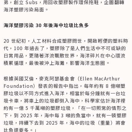
弟，創立 Subs，用回收塑膠製作環保拖鞋，企圖翻轉
海洋塑膠污染局面。
海洋塑膠污染 30 年後海中垃圾比魚多
20 世紀初，人工材料合成塑膠問世，開啟輕便的塑料時
代，100 年過去了，塑膠除了是人們生活中不可或缺的
日常用品，更隨著洋流飄散世界，海洋碎片在中心環流
積累循環，最後被沖上海灘，影響海洋生態圈。
根據英國艾倫‧麥克阿瑟基金會（Ellen MacArthur 
Foundation）發表的報告中指出，每年約有 8 億噸塑
膠垃圾以不同方式進入海洋，相當於每分鐘就有一台垃
圾卡車，將車上的垃圾都倒入海中，科學家估計海洋裡
約有一億 5 千萬噸的塑膠垃圾，「在一切照常的情形之
下，到 2025 年，海中每 3 噸的魚當中，就有一頓塑膠
垃圾，持續下去到 2025 年，海中的垃圾（重量）將會
比魚還要多。」