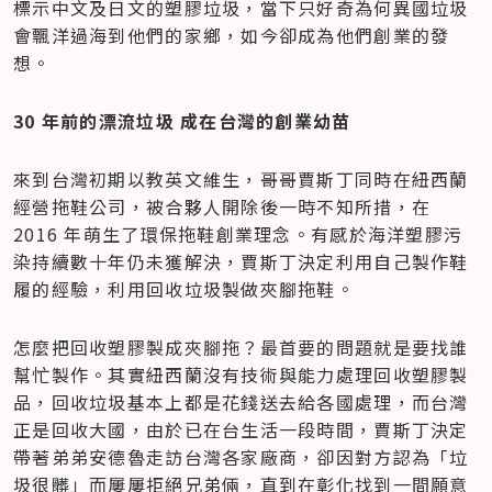
標示中文及日文的塑膠垃圾，當下只好奇為何異國垃圾
會飄洋過海到他們的家鄉，如今卻成為他們創業的發
想。
30 年前的漂流垃圾 成在台灣的創業幼苗
來到台灣初期以教英文維生，哥哥賈斯丁同時在紐西蘭
經營拖鞋公司，被合夥人開除後一時不知所措，在 
2016 年萌生了環保拖鞋創業理念。有感於海洋塑膠污
染持續數十年仍未獲解決，賈斯丁決定利用自己製作鞋
履的經驗，利用回收垃圾製做夾腳拖鞋。
怎麼把回收塑膠製成夾腳拖？最首要的問題就是要找誰
幫忙製作。其實紐西蘭沒有技術與能力處理回收塑膠製
品，回收垃圾基本上都是花錢送去給各國處理，而台灣
正是回收大國，由於已在台生活一段時間，賈斯丁決定
帶著弟弟安德魯走訪台灣各家廠商，卻因對方認為「垃
圾很髒」而屢屢拒絕兄弟倆，直到在彰化找到一間願意