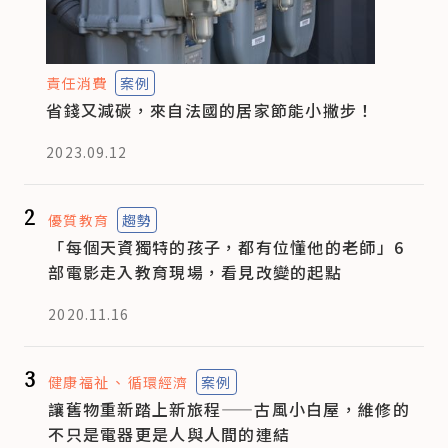
責任消費
案例
省錢又減碳，來自法國的居家節能小撇步！
2023.09.12
2
優質教育
趨勢
「每個天資獨特的孩子，都有位懂他的老師」6
部電影走入教育現場，看見改變的起點
2020.11.16
3
健康福祉
循環經濟
案例
讓舊物重新踏上新旅程——古風小白屋，維修的
不只是電器更是人與人間的連結