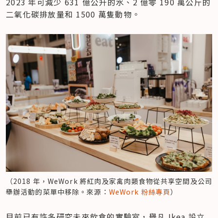
2023 年可減少 631 億公升的水、2 億零 190 萬公斤的
二氧化碳排放量和 1500 萬隻動物。
（2018 年，WeWork 將紅肉及家禽肉類食物從共享空間及公司
舉辦活動的菜單中移除。來源：
WeWork 粉絲專頁
）
目前已有許多研究未來飲食的實驗室，舉凡 Ikea 設立