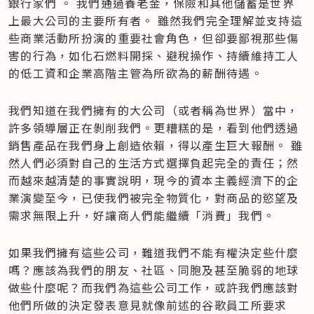
銀行家們 。 我們通過養老金，保險和其他儲蓄是世界
上最大公司的主要所有者。 雖然我們完全理解並支持這
些商業活動所扮演的重要社會角色，但卻要鄙視那些傷
害的行為，如化石燃料開採、避稅操作、持續維持工人
的低工資和企業高階主管為所欲為的薪酬待遇。
我們知道在我們擁有的大公司（或者稱為世界）當中，
許多領導層正在剝削我們。更糟糕的是，看到他們透過
銷售產品在我們身上創造依賴，得以產生巨大報酬。 雖
然人們必須對自己的生活方式選擇負起完全的責任；然
而越來越清楚的事實說明，現今的資本主義經濟下的企
業演變至今，已使我們被完全物質化，對商品的慾望及
需求無限上升，好讓商人們能繼續「消費」我們。
如果我們擁有這些公司，難道我們不能有權決定些什麼
嗎？應該為我們的朋友、社區、同胞及甚至脆弱的地球
做些什麼呢？而我們為這些公司工作，或許我們應該對
他們所做的決定發表意見就像前述的谷歌員工所要求