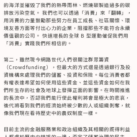
的海洋並摧毀了我們的熱帶雨林、燃燒碳製造過多的碳
排放污染空氣。 我們也可以透過「消費」來「翻轉」，
用消費的力量鼓勵那些努力在員工成長、社區關懷、環
境友善方面等付出心力的企業，阻擋那些不能符合永續
價值觀的公司。 快速增長的全球 B 型運動催促我們用
「消費」實踐我們所相信的。
第二，雖然現今網路世代人們很關注群眾籌資
（Crowdfunding），但最大的方式還是透過銀行及投
資機構來處理我們的儲蓄、投資和保險。每位消費者都
有權表達希望如何使用這些資金、並這些資金如何在我
們所生存的社會及地球上發揮正面的影響。在時間推進
的長流中，否認我們能行使此權利將會是極大的悲哀，
後代將看到我們的經濟始終被少數的人或組織剝奪，就
像我們現在看待歷史中的農奴制度一樣。
目前主流的金融服務業和政治組織及其相關的既得利益
人都處於歷史中錯誤的一邊，否定了儲蓄治理的民主