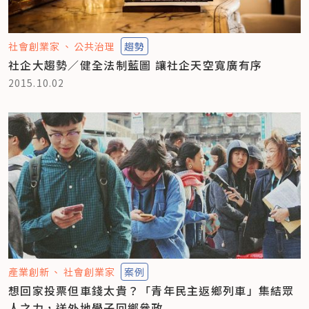
社會創業家
公共治理
趨勢
社企大趨勢／健全法制藍圖 讓社企天空寬廣有序
2015.10.02
產業創新
社會創業家
案例
想回家投票但車錢太貴？「青年民主返鄉列車」集結眾
人之力，送外地學子回鄉參政