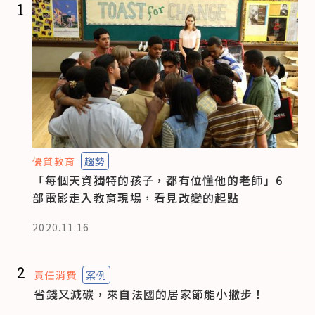
1
優質教育
趨勢
「每個天資獨特的孩子，都有位懂他的老師」6
部電影走入教育現場，看見改變的起點
2020.11.16
2
責任消費
案例
省錢又減碳，來自法國的居家節能小撇步！