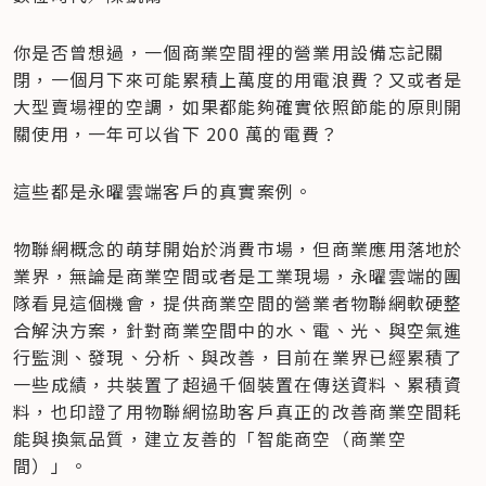
你是否曾想過，一個商業空間裡的營業用設備忘記關
閉，一個月下來可能累積上萬度的用電浪費？又或者是
大型賣場裡的空調，如果都能夠確實依照節能的原則開
關使用，一年可以省下 200 萬的電費？
這些都是永曜雲端客戶的真實案例。
物聯網概念的萌芽開始於消費市場，但商業應用落地於
業界，無論是商業空間或者是工業現場，永曜雲端的團
隊看見這個機會，提供商業空間的營業者物聯網軟硬整
合解決方案，針對商業空間中的水、電、光、與空氣進
行監測、發現、分析、與改善，目前在業界已經累積了
一些成績，共裝置了超過千個裝置在傳送資料、累積資
料，也印證了用物聯網協助客戶真正的改善商業空間耗
能與換氣品質，建立友善的「智能商空（商業空
間）」。