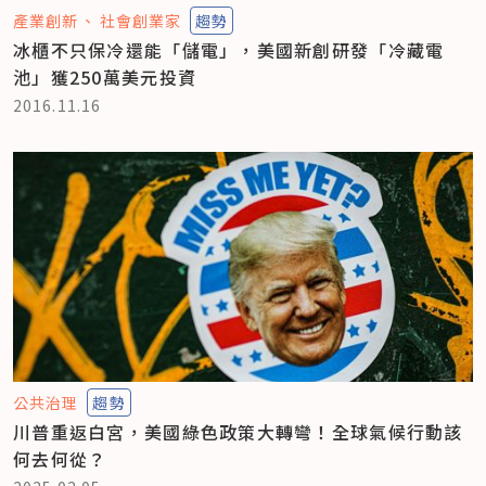
產業創新
社會創業家
趨勢
冰櫃不只保冷還能「儲電」，美國新創研發「冷藏電
池」獲250萬美元投資
2016.11.16
公共治理
趨勢
川普重返白宮，美國綠色政策大轉彎！全球氣候行動該
何去何從？