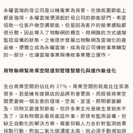
永曜雲端的母公司是以機電業為背景，在換氣跟節能上
都是強項，永曜雲端便源起於母公司的節能部門，希望
協助一位客戶做空調節能，但是因為客戶的營業據點都
很分散，因此導入了物聯網的概念，用網路的方式遠端
監控設備的狀態。之後逐步發展出物聯網及雲端化的產
品後，便獨立成為永曜雲端，成為母公司傳統事業轉型
的一部分，也讓雲端事業與傳統事業獨立運作。
用物聯網幫商業空間達到管理智慧化與運作最佳化
全台商業空間的佔比約 37％，商業空間的耗能比住家高
很多，若是擁有連鎖店的品牌則會更高，而經營商業空
間更要做一個友善的環境，空氣、室溫、照明都要顧
及，同時又要達到節能，但許多業主光是做生意就來不
及了，沒有時間去看耗能這件事，即使有監測設備，但
缺乏自動化的解決方案，需要仰賴人力去針對監測結果
採取行動，例如二氧化碳濃度太高，就必須手動增加排