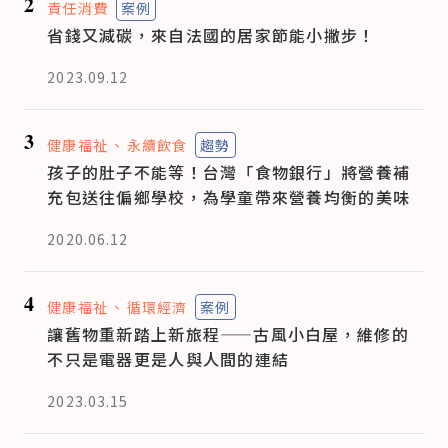
2
責任消費
案例
省錢又減碳，來自法國的居家節能小撇步！
2023.09.12
3
健康福祉
永續飲食
趨勢
孩子的肚子不能等！台灣「食物銀行」將營養補
充包送往偏鄉學校，為學童帶來營養均衡的美味
2020.06.12
4
健康福祉
循環經濟
案例
讓舊物重新踏上新旅程——古風小白屋，維修的
不只是電器更是人與人間的連結
2023.03.15