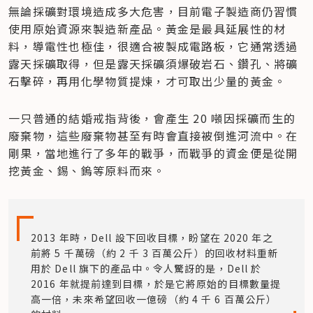
無論採礦對環境造成多大危害，目前電子製造商仍習慣
使用原始資源來製造新產品。黃金是最具延展性的材
料，導電性也極佳，很適合被製成電路板，它通常透過
露天採礦取得，但是露天採礦須爆破岩石、鑽孔、將礦
石擊碎，再用化學物質提煉，才可取出少量的黃金。
一只普通的結婚戒指背後，會產生 20 噸因採礦而生的
廢棄物，這些廢棄物甚至有時會直接被倒進河流中。在
剛果，當地進行了多年的戰爭，而戰爭的資金便是從開
挖黃金、錫、鎢等原料而來。
2013 年時，Dell 設下回收目標，盼望在 2020 年之
前將 5 千萬磅（約 2 千 3 百萬公斤）的回收材料重新
用於 Dell 旗下的產品中。令人驚訝的是，Dell 於 
2016 年就提前達到目標，於是它將原始的目標數量提
高一倍，未來希望回收一億磅（約 4 千 6 百萬公斤）