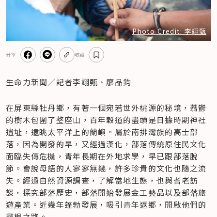
Photo Credit: 李翊甄
分享
收藏
生命力新聞／記者李翊甄、廖品鈞
在屏東縣牡丹鄉，有著一個宛若世外桃源的秘境，蓊鬱
的樹木包圍了整座山，百年穀道的盡頭是日據時期神社
遺址，遠眺太平洋上的蘭嶼。屬於南排灣族的高士部
落，因為開發的早，又經過漢化，部落傳統原住民文化
面臨失傳危機，青年長期在外地求學，早已跟部落脫
節。會說母語的人寥寥無幾，許多珍貴的文化也隨之流
失。經過自然資源調查，了解當地生態，也與耆老訪
談，探究部落歷史，部落開始發展金工藝品以及部落旅
遊產業。近幾年蓬勃發展，吸引青年返鄉，開啟他們的
尋根之路。