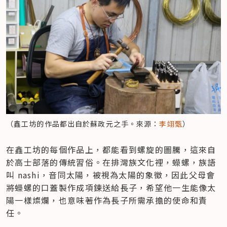
（鑫工坊的作品都出自於蘇政元之手。來源：
李翊甄
）
在鑫工坊的每個作品上，都能看到螺旋的圖騰，這來自
於高士部落的傳統習俗。在排灣族文化裡，蠑螺，族語
叫 nashi，音同太陽，被視為太陽的象徵，因此父母會
將蠑螺的口蓋製作成項鍊送給長子，希望他一生能像太
陽一樣燦爛，也意味著作為長子所需承擔的使命和責
任。