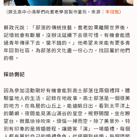
（屏北高中小清華們向耆老學習製作童玩。來源：
李翊甄
）
蘇政元說：「部落的傳統技藝，耆老如果離開世界後，
記憶就會有斷層，沒辦法延續下去很可惜，有機會能透
過青年傳承下去，蠻不錯的。」他希望未來能有更多青
年回到社區，為部落的文化盡一份心力，找回屬於他們
的根。
採訪側記
因為參加活動剛好有機會能到高士部落住兩個禮拜，體
驗當地人的生活，記錄在地故事。高士部落是一個很美
的地方，在鳥居的山丘上，能遠眺日出，看到太平洋上
的蘭嶼，夜間能見滿山滿谷的星空。視野開闊，坐在瞭
望台，微風徐徐吹來，煩惱一掃而空。除了美景外，特
別有印象的是揹婚遊程，讓遊客「演」一場婚禮，每個
人都有屬於自己的婚禮角色，從提親到結婚，每個環節