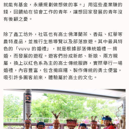
就能有基金，永續規劃做想做的事。」用這些產業賺的
錢，回饋給在協會工作的青年，讓想回家發展的青年沒
有後顧之憂。
除了鑫工坊外，社區也有高士佛澤蘭茶、香菇、紅藜等
農特產品，並推行生態導覽以及部落旅遊。其中最具特
色的「vuvu 的婚禮」，就是根據部落傳統婚禮 — 揹
婚，而發展的遊程。遊客們扮成新郎、新娘、兩方親
屬，換上以紅色系為主的高士傳統服飾，實際舉行一場
婚禮，內容豐富，包含搗麻糬、製作傳統的勇士便當，
吸引許多團客前來，體驗屬於高士的文化。