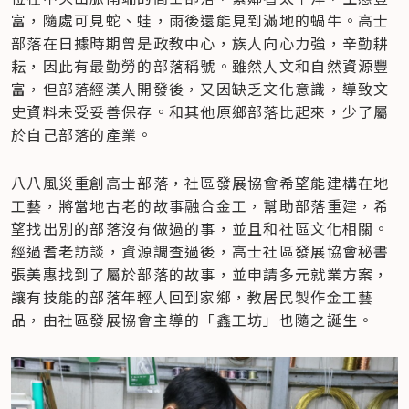
富，隨處可見蛇、蛙，雨後還能見到滿地的蝸牛。高士
部落在日據時期曾是政教中心，族人向心力強，辛勤耕
耘，因此有最勤勞的部落稱號。雖然人文和自然資源豐
富，但部落經漢人開發後，又因缺乏文化意識，導致文
史資料未受妥善保存。和其他原鄉部落比起來，少了屬
於自己部落的產業。
八八風災重創高士部落，社區發展協會希望能建構在地
工藝，將當地古老的故事融合金工，幫助部落重建，希
望找出別的部落沒有做過的事，並且和社區文化相關。
經過耆老訪談，資源調查過後，高士社區發展協會秘書
張美惠找到了屬於部落的故事，並申請多元就業方案，
讓有技能的部落年輕人回到家鄉，教居民製作金工藝
品，由社區發展協會主導的「鑫工坊」也隨之誕生。