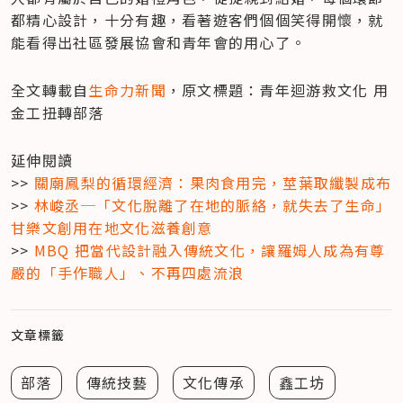
都精心設計，十分有趣，看著遊客們個個笑得開懷，就
能看得出社區發展協會和青年會的用心了。
全文轉載自
生命力新聞
，原文標題：青年迴游救文化 用
金工扭轉部落
延伸閱讀

>> 
關廟鳳梨的循環經濟：果肉食用完，莖葉取纖製成布
>> 
林峻丞─「文化脫離了在地的脈絡，就失去了生命」
甘樂文創用在地文化滋養創意
>> 
MBQ 把當代設計融入傳統文化，讓羅姆人成為有尊
嚴的「手作職人」、不再四處流浪
文章標籤
部落
傳統技藝
文化傳承
鑫工坊