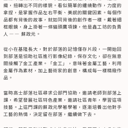
織，扭轉出不同的樣貌。看似簡單的纏繞動作，力度的
拿捏，是掌握作品左右平衡、美感的關鍵因素。每個作
品都有背後的故事，就如同背後的創作者一樣。戴著細
框眼鏡，身上掛著一條貓頭鷹項鍊，他是鑫工坊的負責
人 — — 蘇政元。
從小在基隆長大，對於部落的記憶僅存片段，一開始回
到部落是協助社區進行影像紀錄，保存文化，卻在無意
間接觸了金工產業。「金工」，意味著金屬工藝，利用
金屬作為素材，加上藝術家的創意，構成每一樣精緻作
品。
當時高士部落社區尋求公部門協助，邀請老師到部落上
課，希望發展社區特色產業，邀請社區青年，學習這項
技藝。上這門課的蘇政元學著學著，逐漸培養出他對手
工藝的熱情，決定留在部落，繼續做下去。