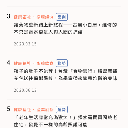
3
健康福祉
循環經濟
案例
讓舊物重新踏上新旅程——古風小白屋，維修的
不只是電器更是人與人間的連結
2023.03.15
4
健康福祉
永續飲食
趨勢
孩子的肚子不能等！台灣「食物銀行」將營養補
充包送往偏鄉學校，為學童帶來營養均衡的美味
2020.06.12
5
健康福祉
產業創新
趨勢
「老年生活應當充滿歡笑！」探索荷蘭兩間終老
住宅，發覺不一樣的高齡照護可能