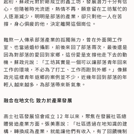
起初，蘇政元對於剛成立的鑫工坊，發展潛力十分有信
心，但隨著時光流逝，熱情不再，願意留在工坊幫忙的
人逐漸減少，明明是部落的產業，卻只剩他一人在苦
撐，身心俱疲的他，決定離開這個崗位。
難熬一人傳承部落產業的孤獨無力，曾在外面開工作
室、也當過婚紗攝影，前後來回了部落兩次，最後還是
因為對部落的愛回到家鄉，這份愛是支撐他走下去的動
機。蘇政元說：「工坊其實是一個可以讓部落青年回來
工作的環境，不必為了打工、工作而跑到外鄉。」像蘇
政元這樣青年返鄉的案例並不少，近幾年回到部落的年
輕人越來越多，為部落帶來新氣象。
融合在地文化 致力於產業發展
高士社區發展協會成立 12 年以來，聚焦在發展社區總
體營造產業方面。張美惠說：「社區透過在地知識的建
構，轉換成為產業，就能讓他們有收入，有了回饋機制