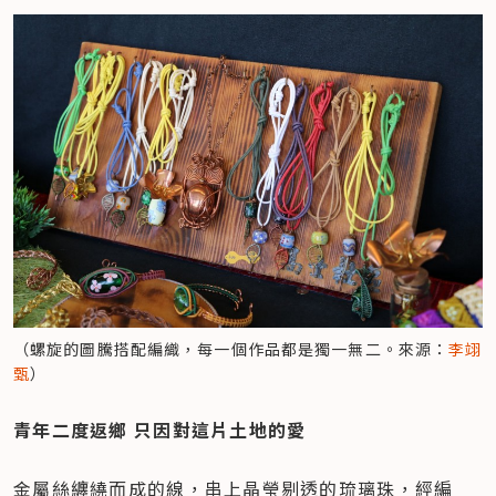
（螺旋的圖騰搭配編織，每一個作品都是獨一無二。來源：
李翊
甄
）
青年二度返鄉 只因對這片土地的愛
金屬絲纏繞而成的線，串上晶瑩剔透的琉璃珠，經編