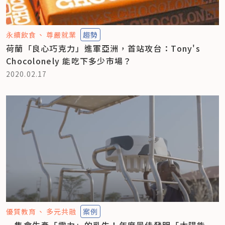
永續飲食
尊嚴就業
趨勢
荷蘭「良心巧克力」進軍亞洲，首站攻台：Tony's
Chocolonely 能吃下多少市場？
2020.02.17
優質教育
多元共融
案例
一隻會生產「電力」的乳牛！年度最佳發明「太陽能