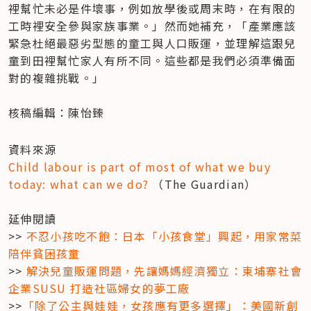
裡幫忙未必是件壞事，例如放學後或周末時，在有限的
工時裡安全參與家族事業。」然而她補充，「產業應該
緊急杜絕最惡劣型態的童工與人口販運，並理解這跟兒
童到田裡幫忙家人有所不同。這些都是我們必須準備面
對的複雜挑戰。」

核稿編輯：陳怡臻
Child labour is part of most of what we buy 
today: what can we do?
 （The Guardian）

延伸閱讀

>> 
不忍小孩吃不飽：日本「小孩食堂」興起，用家常菜
陪伴貧困孩童
>> 
解決兒童販運問題，先讓媽媽經濟獨立：柬埔寨社會
企業SUSU 打造社區婦女的夢工廠
>>
「除了公主與娃娃，女孩應有更多選擇」：美國新創