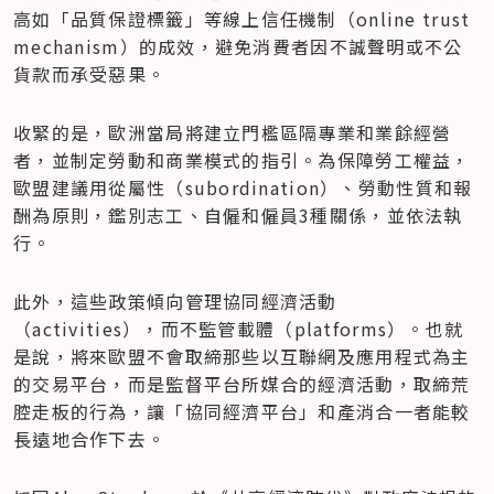
高如「品質保證標籤」等線上信任機制（online trust 
mechanism）的成效，避免消費者因不誠聲明或不公
貨款而承受惡果。
收緊的是，歐洲當局將建立門檻區隔專業和業餘經營
者，並制定勞動和商業模式的指引。為保障勞工權益，
歐盟建議用從屬性（subordination）、勞動性質和報
酬為原則，鑑別志工、自僱和僱員3種關係，並依法執
行。
此外，這些政策傾向管理協同經濟活動 
（activities），而不監管載體（platforms）。也就
是說，將來歐盟不會取締那些以互聯網及應用程式為主
的交易平台，而是監督平台所媒合的經濟活動，取締荒
腔走板的行為，讓「協同經濟平台」和產消合一者能較
長遠地合作下去。