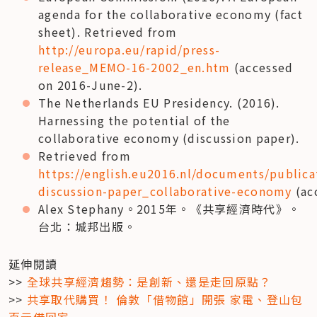
agenda for the collaborative economy (fact 
sheet). Retrieved from 
http://europa.eu/rapid/press-
release_MEMO-16-2002_en.htm
 (accessed 
on 2016-June-2).
The Netherlands EU Presidency. (2016). 
Harnessing the potential of the 
collaborative economy (discussion paper).
Retrieved from 
https://english.eu2016.nl/documents/publica
discussion-paper_collaborative-economy
 (a
Alex Stephany。2015年。《共享經濟時代》。
台北：城邦出版。
延伸閱讀

>> 
全球共享經濟趨勢：是創新、還是走回原點？
>> 
共享取代購買！ 倫敦「借物館」開張 家電、登山包