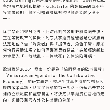
CouchSurfing的用戶和提供者涉風化案，Uber在亞歐
各地屢見抵制和抗議，Kickstarter 的製成品間或不符
投資者預期，網民和監管機構對P2P網路金融反應不
一。
除了禁止和聲討之外，此時此刻的各地政府躊躇未決，
正在等待改革的契機。到底共享經濟經營者是否該擁有
法定地位？當「消費者」與「提供者」角色不清，應如
何執行勞動法規？如何保護消費者權益？這股經濟新動
力會墜入「一放就亂，一管就死」的管治陷阱嗎？
歐洲聯盟2016年發表一份題為「協同經濟的歐洲議程」
（An European Agenda for the Collaborative 
Economy） 的研究報告，梳理出共享經濟的特徵及因
應的政策建議，點亮了改革的第一哩路。這預示未來歐
洲的立法尺度和監管範圍，將決定共享經濟在當地的走
向，影響乃至海內外公私機構的決策。