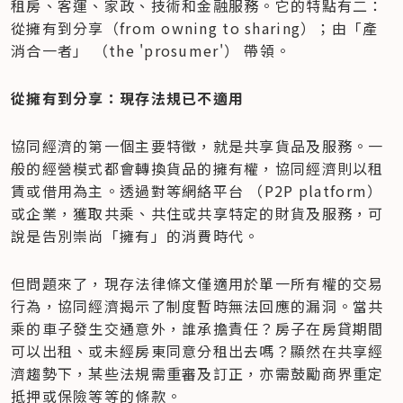
租房、客運、家政、技術和金融服務。它的特點有二：
從擁有到分享（from owning to sharing）；由「產
消合一者」 （the 'prosumer'） 帶領。
從擁有到分享：現存法規已不適用
協同經濟的第一個主要特徵，就是共享貨品及服務。一
般的經營模式都會轉換貨品的擁有權，協同經濟則以租
賃或借用為主。透過對等網絡平台 （P2P platform）
或企業，獲取共乘、共住或共享特定的財貨及服務，可
說是告別崇尚「擁有」的消費時代。
但問題來了，現存法律條文僅適用於單一所有權的交易
行為，協同經濟揭示了制度暫時無法回應的漏洞。當共
乘的車子發生交通意外，誰承擔責任？房子在房貸期間
可以出租、或未經房東同意分租出去嗎？顯然在共享經
濟趨勢下，某些法規需重審及訂正，亦需鼓勵商界重定
抵押或保險等等的條款。