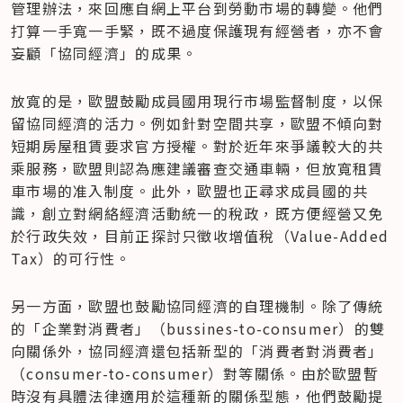
管理辦法，來回應自網上平台到勞動市場的轉變。他們
打算一手寬一手緊，既不過度保護現有經營者，亦不會
妄顧「協同經濟」的成果。
放寬的是，歐盟鼓勵成員國用現行市場監督制度，以保
留協同經濟的活力。例如針對空間共享，歐盟不傾向對
短期房屋租賃要求官方授權。對於近年來爭議較大的共
乘服務，歐盟則認為應建議審查交通車輛，但放寬租賃
車市場的准入制度。此外，歐盟也正尋求成員國的共
識，創立對網絡經濟活動統一的稅政，既方便經營又免
於行政失效，目前正探討只徵收增值稅（Value-Added 
Tax）的可行性。
另一方面，歐盟也鼓勵協同經濟的自理機制。除了傳統
的「企業對消費者」（bussines-to-consumer）的雙
向關係外，協同經濟還包括新型的「消費者對消費者」
（consumer-to-consumer）對等關係。由於歐盟暫
時沒有具體法律適用於這種新的關係型態，他們鼓勵提