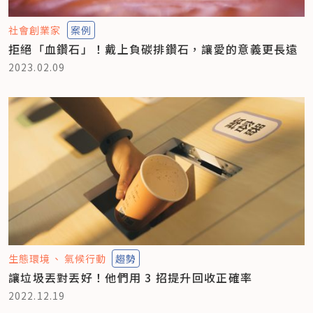
社會創業家
案例
拒絕「血鑽石」！戴上負碳排鑽石，讓愛的意義更長遠
2023.02.09
生態環境
氣候行動
趨勢
讓垃圾丟對丟好！他們用 3 招提升回收正確率
2022.12.19