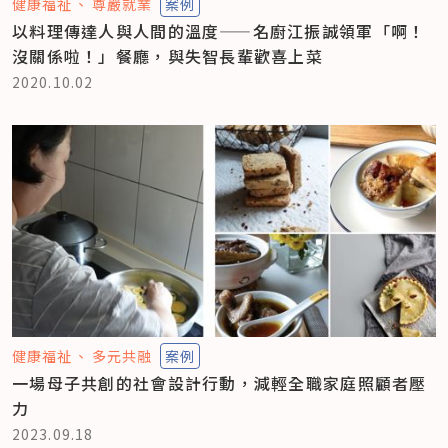
健康福祉
尊嚴就業
案例
以料理傳達人與人間的溫度——名廚江振誠領軍「啊！
沒關係啦！」餐廳，與失智長輩歡喜上菜
2020.10.02
健康福祉
多元共融
案例
一場母子共創的社會設計行動，減輕全職家庭照顧者壓
力
2023.09.18