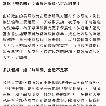
當個「照老闆」：銀髮照服員也可以創業！
由於政府的長照政策在居家服務方面有許多限制，例如
無法協助三餐用藥、一天或數天換一次尿布、不能幫寵
物洗澡等，為了讓照服員有更多發展性，弘道老人福利
基金會洪語菲專員鼓勵照服員創業，成立社區型的照護
服務所，自己也能當個「照老闆」，以月薪制吸引年青
人力投入照顧秘書，並依據個案需求，由照顧團隊提供
每天單次性、多次性、包時段制的服務，有效解決長照
人力不足問題。
多扶假期：讓「無障礙」出遊不是夢
多扶事業股份有限公司李振綱經理則分享全新的服務，
「多扶假期」是全國第一家能讓「銀髮長輩」、「身障
家庭」和「輪椅朋友」輕鬆出遊的旅行社。多扶的大夢
就是希望能帶國內外的銀髮長輩與身障朋友們，暢遊無
障礙的臺灣，讓他們重新感受福爾摩沙這個美麗之島，