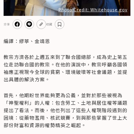
Photo Credit: Whitehouse.gov
分享
收藏
編譯：繆葶、金靖恩
教宗方濟各於上週五來到了聯合國總部，成為史上第五
位走訪聯合國的教宗。在他的演說中，教宗呼籲各國領
袖應正視現今全球的貧窮、環境破壞等社會議題，並提
出具體的解決方案。
首先，他期盼世界能夠更為公義，並對於那些被視為
「神聖權利」的人權：包含勞工、土地與居住權等議題
提出了看法。而後，他也列出了這些人權現階段遇到的
困境：從藥物濫用、核武競賽，到與那些掌握了世上大
部份財富和資源的權勢精英之崛起。