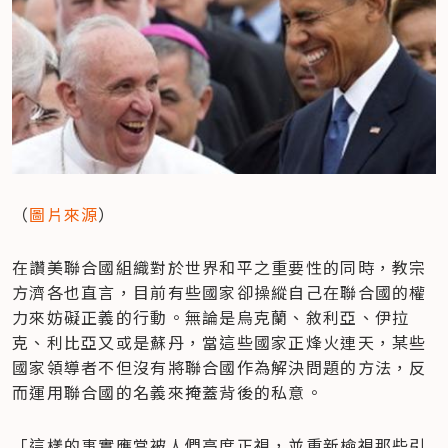
（
圖片來源
）
在讚美聯合國組織對於世界和平之重要性的同時，教宗
方濟各也直言，目前有些國家卻操縱自己在聯合國的權
力來妨礙正義的行動。無論是烏克蘭、敘利亞、伊拉
克、利比亞又或是蘇丹，當這些國家正烽火連天，某些
國家領導者不但沒有將聯合國作為解決問題的方法，反
而運用聯合國的名義來掩蓋背後的私意。
「這樣的事實應當被人們高度正視，並重新檢視那些引