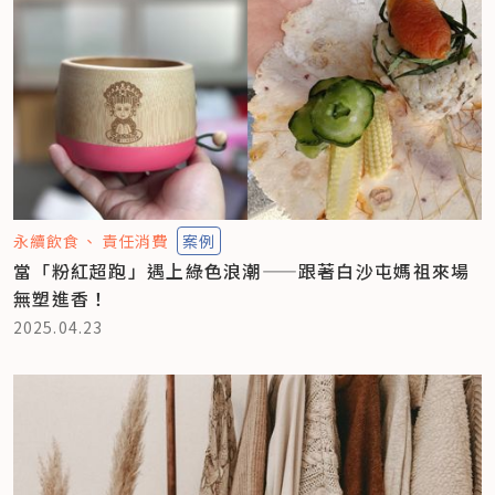
永續飲食
責任消費
案例
當「粉紅超跑」遇上綠色浪潮——跟著白沙屯媽祖來場
無塑進香！
2025.04.23