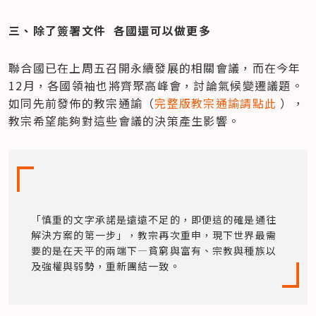
三、除了簽署文件  各國還可以做更多
聯合國已在上周五召開永續發展的相關會議，而在今年
12月，各國領袖也將齊聚高峰會，討論氣候變遷議題。
如同先前發佈的教宗通諭（
完整版教宗通諭
請點此
 ），
教宗希望能夠對這些會議的決策產生影響。
「慎重的文字承諾是遠遠不足的，即便這的確是通往
解決方案的第一步」，教宗再次重申，現下世界最需
要的是在天平的兩端下—貧窮與富有、宗教與種族以
及強權與弱勢，重新團結一致。