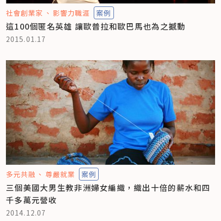
社會創業家
影響力職涯
案例
這100個匿名英雄 讓歐普拉和歐巴馬也為之撼動
2015.01.17
多元共融
尊嚴就業
案例
三個美國大男生教非洲婦女編織，織出十倍的薪水和四
千多萬元營收
2014.12.07