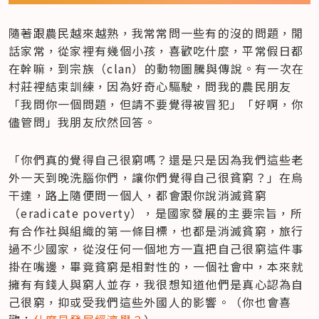
隨著跟農民越來越熟，我常常問一些有的沒的問題，閒
話家常，從家裡有幾個小孩，喜歡吃什麼，平常假日都
在幹嘛，到宗族（clan）的動物圖騰與傳說。有一次在
村莊裡結束訓練，因為好奇心驅駛，問我的農民朋友
「我問你一個問題，但請不要覺得被冒犯」「好啊，你
儘管問」我朋友欣然回答。
「你們真的覺得自己很窮嗎？還是只是因為我們這些老
外一天到晚洗腦你們，讓你們覺得自己很貧窮？」在烏
干達，路上隨便問一個人，都會跟你說消滅貧窮
（eradicate poverty），是國家發展的主要宗旨，所
有合作社與組織的第一條目標，也都是消滅貧窮，旅行
過不少國家，從沒任何一個地方一直把自己很窮這件事
掛在嘴邊，畢竟貧窮是相對性的，一個社會中，本來就
擁有有錢人與窮人並存，我很想知道他們是真心認為自
己很窮，抑或受我們這些外國人的影響。（你也會喜