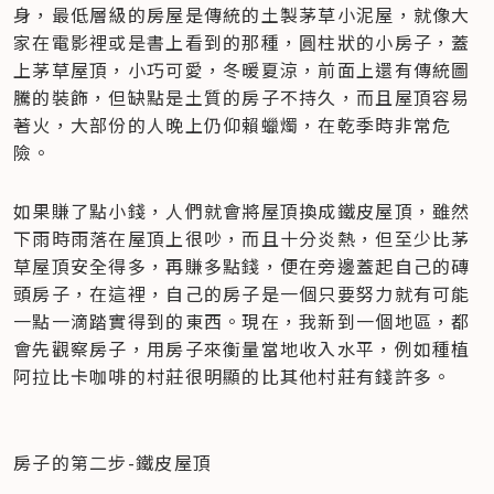
身，最低層級的房屋是傳統的土製茅草小泥屋，就像大
家在電影裡或是書上看到的那種，圓柱狀的小房子，蓋
上茅草屋頂，小巧可愛，冬暖夏涼，前面上還有傳統圖
騰的裝飾，但缺點是土質的房子不持久，而且屋頂容易
著火，大部份的人晚上仍仰賴蠟燭，在乾季時非常危
險。
如果賺了點小錢，人們就會將屋頂換成鐵皮屋頂，雖然
下雨時雨落在屋頂上很吵，而且十分炎熱，但至少比茅
草屋頂安全得多，再賺多點錢，便在旁邊蓋起自己的磚
頭房子，在這裡，自己的房子是一個只要努力就有可能
一點一滴踏實得到的東西。現在，我新到一個地區，都
會先觀察房子，用房子來衡量當地收入水平，例如種植
阿拉比卡咖啡的村莊很明顯的比其他村莊有錢許多。
房子的第二步-鐵皮屋頂