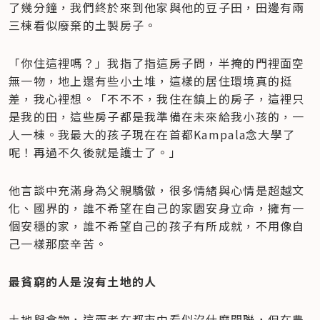
了幾分鐘，我們終於來到他家與他的豆子田，田邊有兩
三棟看似廢棄的土製房子。
「你住這裡嗎？」我指了指這房子問，半掩的門裡面空
無一物，地上還有些小土堆，這樣的居住環境真的挺
差，我心裡想。「不不不，我住在鎮上的房子，這裡只
是我的田，這些房子都是我準備在未來給我小孩的，一
人一棟。我最大的孩子現在在首都Kampala念大學了
呢！再過不久後就是護士了。」
他言談中充滿身為父親驕傲，很多情緒與心情是超越文
化、國界的，誰不希望在自己的家園安身立命，擁有一
個安穩的家，誰不希望自己的孩子有所成就，不用像自
己一樣那麼辛苦。
最貧窮的人是沒有土地的人
土地與食物，這兩者在都市中看似沒什麼關聯，但在農