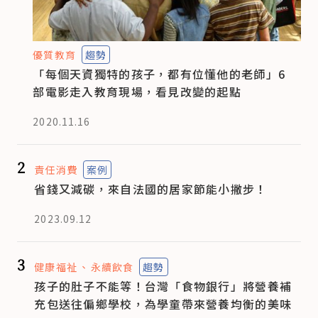
優質教育
趨勢
「每個天資獨特的孩子，都有位懂他的老師」6
部電影走入教育現場，看見改變的起點
2020.11.16
2
責任消費
案例
省錢又減碳，來自法國的居家節能小撇步！
2023.09.12
3
健康福祉
永續飲食
趨勢
孩子的肚子不能等！台灣「食物銀行」將營養補
充包送往偏鄉學校，為學童帶來營養均衡的美味