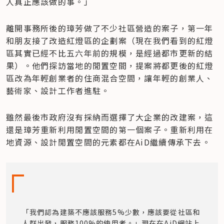
人真正應該做的事。」
離開事務所後的璋芳做了不少社區營造的案子，第一年
和朋友接了改造紅燈區的企劃案（現在我們看到的紅燈
區其實已經不比五六年前的規模，是經過都市更新的結
果）。他們探訪當地的閒置空間，提案將都更後的紅燈
區改為年輕創業者的住商混合空間，讓年輕的創業人、
藝術家、設計工作者進駐。
雖然最後市政府沒有採納而選擇了大企業的改建案，這
還是璋芳重新利用閒置空間的第一個案子。重新利用在
地資源、設計閒置空間的元素都在AiD繼續傳承下去。
「我們認為建築不應該服務5%少數，應該要從社區和
人群出發，服務100%的使用者。」現在在AiD網站上