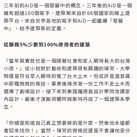
三年前的AiD是一個發展中的概念，三年後的AiD是一個
擁有超過100個寫手、建築案來自於66個國家的線上建
築平台。來自世界各地的寫手和AiD一起繼續「發展
中」，給予建築新的定義。
從服務5%少數到100%使用者的建築
「當年其實我也是一個順著社會和家人期待長大的台灣
小孩。」從小就對於藝術和建築很有興趣的璋芳，大學
時還是符合眾人期待的進了台大土木。但或許是潛意識
中那種微微的叛逆，畢業後璋芳第一份工作不走土木而
選擇了劇場設計，接下來到美國羅德島設計學院攻讀室
內設計，最後才落腳荷蘭阿姆斯特丹成了一個建築系學
生。
「你總是知道自己真正想要做的是什麼，然後他永遠都
會回來找你！」當然，璋芳的微叛逆還是不會讓他安分