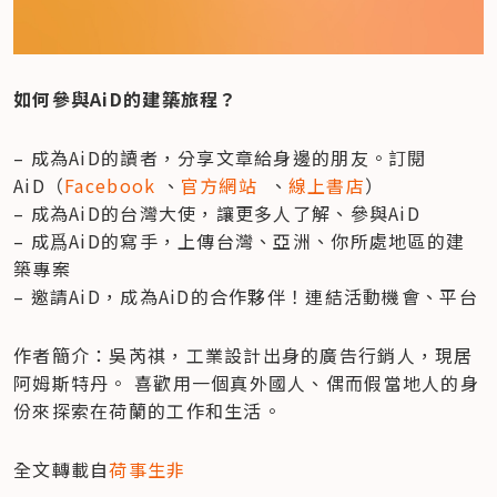
如何參與AiD的建築旅程？
– 成為AiD的讀者，分享文章給身邊的朋友。訂閱
AiD（
Facebook
 、
官方網站
  、
線上書店
）

– 成為AiD的台灣大使，讓更多人了解、參與AiD

– 成爲AiD的寫手，上傳台灣、亞洲、你所處地區的建
築專案

– 邀請AiD，成為AiD的合作夥伴！連結活動機會、平台
作者簡介：吳芮祺，工業設計出身的廣告行銷人，現居
阿姆斯特丹。 喜歡用一個真外國人、偶而假當地人的身
份來探索在荷蘭的工作和生活。
全文轉載自
荷事生非