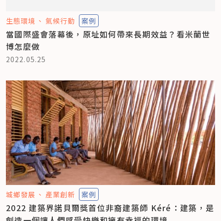
生態環境
氣候行動
案例
當國際盛會落幕後，原址如何帶來長期效益？看米蘭世
博怎麼做
2022.05.25
城鄉發展
產業創新
案例
2022 建築界諾貝爾獎首位非裔建築師 Kéré：建築，是
創造一個讓人們感受快樂和擁有幸福的環境