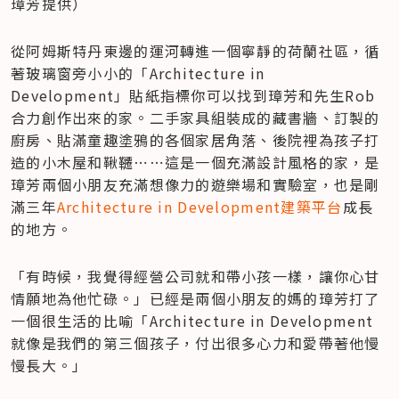
璋芳提供）
從阿姆斯特丹東邊的運河轉進一個寧靜的荷蘭社區，循
著玻璃窗旁小小的「Architecture in 
Development」貼紙指標你可以找到璋芳和先生Rob
合力創作出來的家。二手家具組裝成的藏書牆、訂製的
廚房、貼滿童趣塗鴉的各個家居角落、後院裡為孩子打
造的小木屋和鞦韆⋯⋯這是一個充滿設計風格的家，是
璋芳兩個小朋友充滿想像力的遊樂場和實驗室，也是剛
滿三年
Architecture in Development建築平台
成長
的地方。
「有時候，我覺得經營公司就和帶小孩一樣，讓你心甘
情願地為他忙碌。」已經是兩個小朋友的媽的璋芳打了
一個很生活的比喻「Architecture in Development
就像是我們的第三個孩子，付出很多心力和愛帶著他慢
慢長大。」