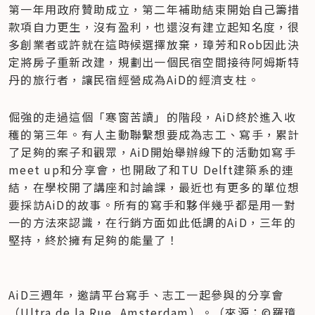
第一年用政府贊助成立，第二年補助結束開始自己籌措
款項自力更生，沒有盈利，也還沒有建立起知名度，很
多創業者或許就在這時候選擇放棄，璋芳和Rob因此決
定將房子重新改建，規劃出一個民宿空間接待阿姆斯特
丹的旅行者，讓民宿經營成為AiD的經濟支柱。
倔強的走過這個「寒窗苦讀」的階段，AiD終於進入收
穫的第三年。有人主動聯繫想要成為志工、寫手，累計
了足夠的案子和觀眾，AiD開始舉辦線下的活動如寫手
meet up和分享會，也開啟了和TU Delft建築系的連
結，在學校開了講座和討論課，最近也有更多的單位想
要採訪AiD的故事。所有的寫手和夥伴幾乎都是用一對
一的方法來認識，在行銷方面如此低調的AiD，三年的
堅持，終於擁有足夠的能量了！
AiD三週年，邀請平台寫手、志工一起參與的分享會
（Ultra de la Rue, Amsterdam）。（來源：©羅璋