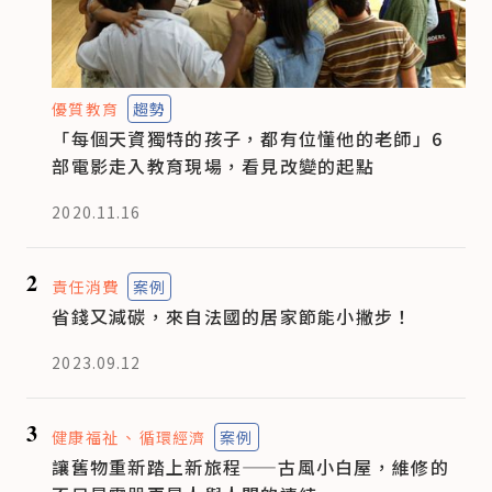
優質教育
趨勢
「每個天資獨特的孩子，都有位懂他的老師」6
部電影走入教育現場，看見改變的起點
2020.11.16
2
責任消費
案例
省錢又減碳，來自法國的居家節能小撇步！
2023.09.12
3
健康福祉
循環經濟
案例
讓舊物重新踏上新旅程——古風小白屋，維修的