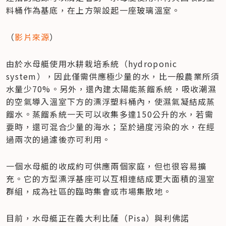
料桶作為基底，在上方架設起一座玻璃溫室。
（
影片來源
）
由於水母艇使用水耕栽培系統（hydroponic 
system），因此僅需供應極少量的水，比一般農業所須
水量少70%。另外，還內建太陽能蒸餾系統，吸收潮濕
的空氣導入溫室下方的漂浮塑料桶內，使濕氣凝結成蒸
餾水。蒸餾系統一天可以收集多達150公升的水，若需
要時，還可混合少量的海水；至於過度污染的水，在經
過兩次的過濾後亦可利用。
一個水母艇的收成約可供應兩個家庭，但也很容易擴
充。它的方型漂浮基座可以互相連結成更大面積的溫室
群組，成為社區的臨時集會或市場集散地。
目前，水母艇正在義大利比薩（Pisa）與利佛諾