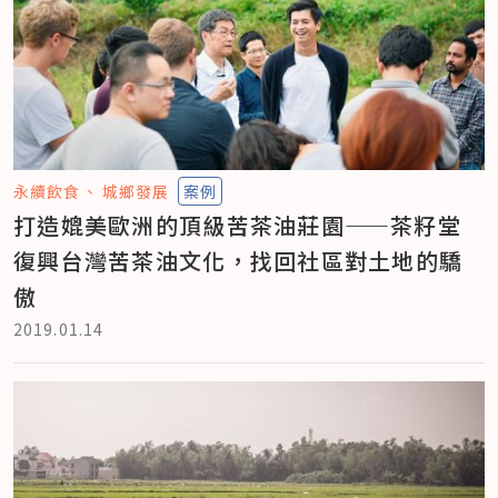
永續飲食
城鄉發展
案例
打造媲美歐洲的頂級苦茶油莊園——茶籽堂
復興台灣苦茶油文化，找回社區對土地的驕
傲
2019.01.14