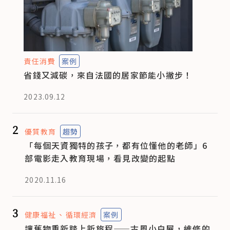
責任消費
案例
省錢又減碳，來自法國的居家節能小撇步！
2023.09.12
2
優質教育
趨勢
「每個天資獨特的孩子，都有位懂他的老師」6
部電影走入教育現場，看見改變的起點
2020.11.16
3
健康福祉
循環經濟
案例
讓舊物重新踏上新旅程——古風小白屋，維修的