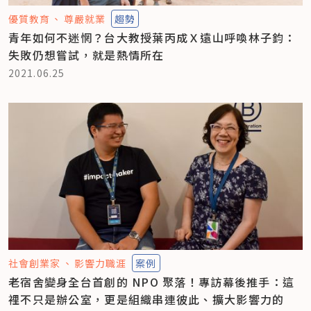
優質教育
尊嚴就業
趨勢
青年如何不迷惘？台大教授葉丙成Ｘ遠山呼喚林子鈞：
失敗仍想嘗試，就是熱情所在
2021.06.25
社會創業家
影響力職涯
案例
老宿舍變身全台首創的 NPO 聚落！專訪幕後推手：這
裡不只是辦公室，更是組織串連彼此、擴大影響力的