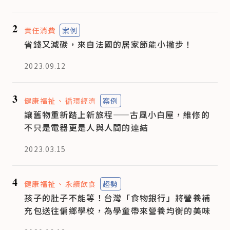
2
責任消費
案例
省錢又減碳，來自法國的居家節能小撇步！
2023.09.12
3
健康福祉
循環經濟
案例
讓舊物重新踏上新旅程——古風小白屋，維修的
不只是電器更是人與人間的連結
2023.03.15
4
健康福祉
永續飲食
趨勢
孩子的肚子不能等！台灣「食物銀行」將營養補
充包送往偏鄉學校，為學童帶來營養均衡的美味