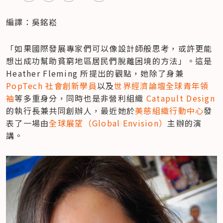
編譯：吳銘崧
「如果國際發展專家們可以像設計師般思考，或許更能
想出成功幫助貧窮地區居民們脫離困境的方法」。這是 
Heather Fleming 所提出的觀點，她除了身兼 
PopTech 社會創新學員
以及
世界經濟論壇全球青年領
袖
等多重身分，同時也是非營利組織 
Catapult Design
的執行長兼共同創辦人，最近她於
美慈組織行動中心
發
表了一場由
全球展望（Global Envision）
主辦的演
講。