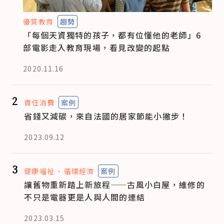
優質教育
趨勢
「每個天資獨特的孩子，都有位懂他的老師」6
部電影走入教育現場，看見改變的起點
2020.11.16
2
責任消費
案例
省錢又減碳，來自法國的居家節能小撇步！
2023.09.12
3
健康福祉
循環經濟
案例
讓舊物重新踏上新旅程——古風小白屋，維修的
不只是電器更是人與人間的連結
2023.03.15