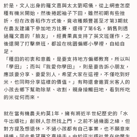
於是，文人出身的羅文嘉與太太劉昭儀，從上網查怎麼
種有機米開始，然後捲起袖子下田，雖然初期有些挫
折，但在改善稻作方式後，竟收穫頗豐甚至才第3期就
在農友建議下參加地方比賽，還得了第6名，銷售則透
過羅文嘉的「臉友」，經費果真支持了英文班運作，之
後還開了打擊樂班，都設在桃園偏鄉小學裡，自給自
足。

「種田的初衷和意義，是要支持地方偏鄉教育，所以叫
「學田」；而叫『我愛你學田』，則是要告訴小朋友，
應該要分享、要愛別人，希望大家在這裡，不僅吃到好
米，也同時分享這樣的價值。」有時還會邀買米客人的
小孩去鄉下幫助除草、收割，親身接觸田地，看到所吃
的米從何而來。
就在當有機農夫約莫1年，擁有將近半世紀歷史的「水
牛出版社」創辦人忽然找上門，之前不過幾面之緣，但
對方提及想退休，不過小孩都有自己事業，也不願意來
接棒，因此希望羅文嘉接手。由於這出版社曾在他學生