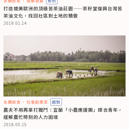
永續飲食
城鄉發展
案例
打造媲美歐洲的頂級苦茶油莊園——茶籽堂復興台灣苦
茶油文化，找回社區對土地的驕傲
2019.01.14
永續飲食
社會創業家
趨勢
農夫不用再單打獨鬥：宜蘭「小農應援團」媒合青年，
緩解農忙時刻的人力困境
2018.05.15