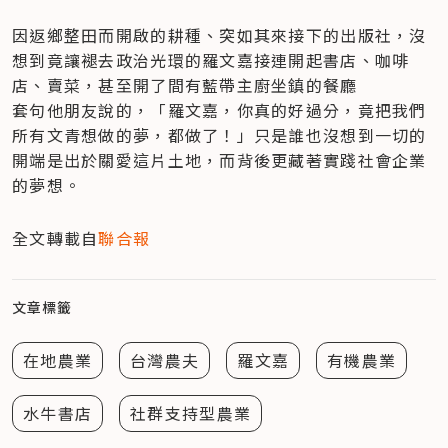
因返鄉整田而開啟的耕種、突如其來接下的出版社，沒
想到竟讓褪去政治光環的羅文嘉接連開起書店、咖啡
店、賣菜，甚至開了間有藍帶主廚坐鎮的餐廳

套句他朋友說的，「羅文嘉，你真的好過分，竟把我們
所有文青想做的夢，都做了！」只是誰也沒想到一切的
開端是出於關愛這片土地，而背後更藏著實踐社會企業
的夢想。
全文轉載自
聯合報
文章標籤
在地農業
台灣農夫
羅文嘉
有機農業
水牛書店
社群支持型農業