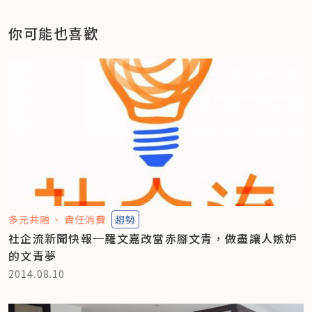
你可能也喜歡
多元共融
責任消費
趨勢
社企流新聞快報─羅文嘉改當赤腳文青，做盡讓人嫉妒
的文青夢
2014.08.10