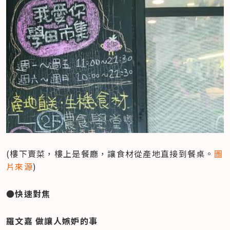
(樓下賣菜，樓上是餐廳，讓食材從產地直接到餐桌。
圖
片來源
)
●快速對焦
羅文嘉 做讓人嫉妒的事