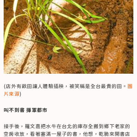
(店外有畝田讓人體驗插秧，被笑稱是全台最貴的田。
圖
片來源
)
叫不到書 揮軍都市
接手後，羅文嘉把水牛在台北的庫存全搬到鄉下老家的
空房收放，看著塞滿一屋子的書，他想，乾脆來開書店