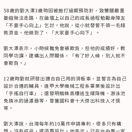
58歲的劉大潭3歲時因被施打過期預防針，致雙腿嚴重
萎縮無法走路，在論壇上以自己的成長過程勉勵身障友
「不要手心向上」乞討。他說，從小就發誓不領一毛錢
救濟金，他做到了，「大家要手心向下」。
劉大潭表示，小時候難免會被欺負，但他的成績好，教
同學功課，建構出人際關係，「有了好人緣，別人就不
會欺負。」
12歲時劉就研發出適合自己用的滑板車，並誓言為自己
設計合適的輔具，逢甲大學機械工程系畢業後設計出
「手搖自行車」；還發明蜘蛛高樓逃生緩降機、游泳池
免換水的過濾器等，曾獲國科會十大傑出科技人才獎
等。
劉大潭說，台灣每年約10萬件申請專利，很多只有構
想，沒有成品，還須再設計。他表示，已在台中蓋一家