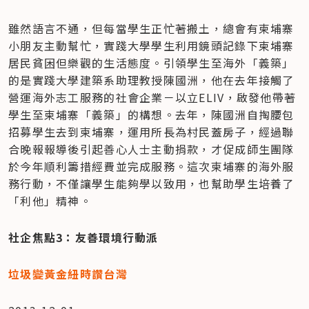
雖然語言不通，但每當學生正忙著搬土，總會有柬埔寨
小朋友主動幫忙，實踐大學學生利用鏡頭記錄下柬埔寨
居民貧困但樂觀的生活態度。引領學生至海外「義築」
的是實踐大學建築系助理教授陳國洲，他在去年接觸了
營運海外志工服務的社會企業－以立ELIV，啟發他帶著
學生至柬埔寨「義築」的構想。去年，陳國洲自掏腰包
招募學生去到柬埔寨，運用所長為村民蓋房子，經過聯
合晚報報導後引起善心人士主動捐款，才促成師生團隊
於今年順利籌措經費並完成服務。這次柬埔寨的海外服
務行動，不僅讓學生能夠學以致用，也幫助學生培養了
「利他」精神。
社企焦點3：友善環境行動派
垃圾變黃金紐時讚台灣