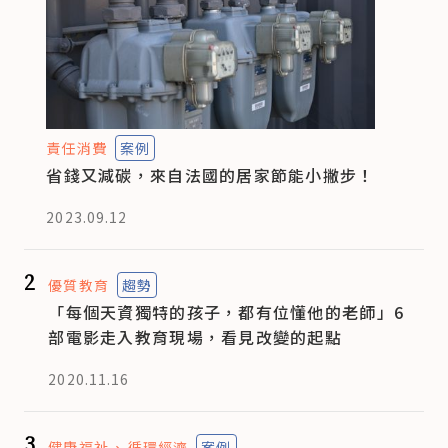
責任消費
案例
省錢又減碳，來自法國的居家節能小撇步！
2023.09.12
2
優質教育
趨勢
「每個天資獨特的孩子，都有位懂他的老師」6
部電影走入教育現場，看見改變的起點
2020.11.16
3
健康福祉
循環經濟
案例