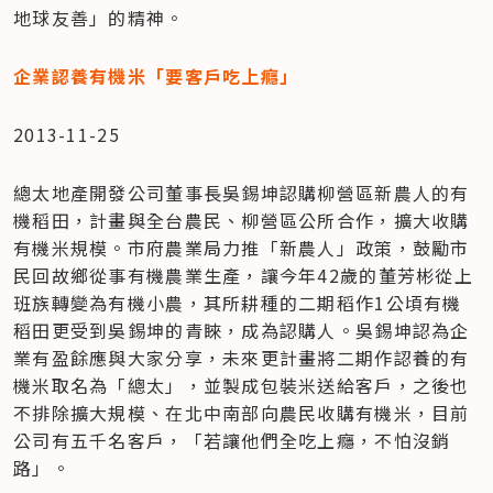
地球友善」的精神。
企業認養有機米「要客戶吃上癮」
2013-11-25
總太地產開發公司董事長吳錫坤認購柳營區新農人的有
機稻田，計畫與全台農民、柳營區公所合作，擴大收購
有機米規模。市府農業局力推「新農人」政策，鼓勵市
民回故鄉從事有機農業生產，讓今年42歲的董芳彬從上
班族轉變為有機小農，其所耕種的二期稻作1公頃有機
稻田更受到吳錫坤的青睞，成為認購人。吳錫坤認為企
業有盈餘應與大家分享，未來更計畫將二期作認養的有
機米取名為「總太」，並製成包裝米送給客戶，之後也
不排除擴大規模、在北中南部向農民收購有機米，目前
公司有五千名客戶，「若讓他們全吃上癮，不怕沒銷
路」。