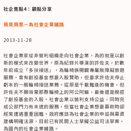
社企焦點4：觀點分享
我見我思－為社會企業鋪路
2013-11-28
社會企業家從非營利組織走向社會企業，為的就是以創
新的模式來改變世界。原為紀錄片導演的許佐夫，於數
年前成立「多扶接送」，為輪椅族開闢專屬無障礙旅遊
服務，曾有創投基金想要入股贊助，但要求許佐夫停止
虧本的一般輪椅接送業務。這原是千載難逢的機會，但
許佐夫不願背棄那群輪椅上的阿公阿嫲，最後還是婉拒
了創投基金的入股。社會企業以營利支持公益，同時完
成公部門力有未逮的服務，但當社會企業想要募款時卻
經常遭遇重重困難。政府應該為社會企業的申設與募資
建構明確法源，目前已有民間人士草擬公益司法草案，
為國內的社會企業鋪路。