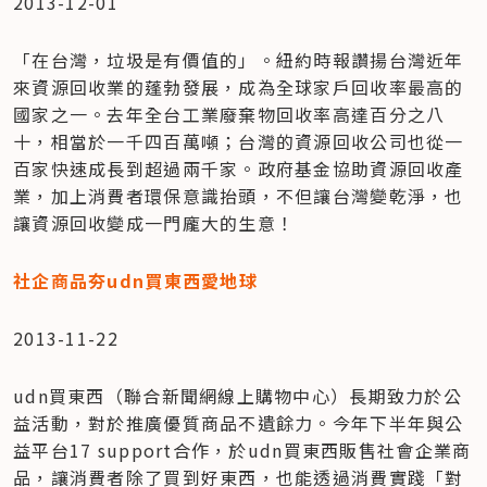
2013-12-01
「在台灣，垃圾是有價值的」。紐約時報讚揚台灣近年
來資源回收業的蓬勃發展，成為全球家戶回收率最高的
國家之一。去年全台工業廢棄物回收率高達百分之八
十，相當於一千四百萬噸；台灣的資源回收公司也從一
百家快速成長到超過兩千家。政府基金協助資源回收產
業，加上消費者環保意識抬頭，不但讓台灣變乾淨，也
讓資源回收變成一門龐大的生意！
社企商品夯udn買東西愛地球
2013-11-22
udn買東西（聯合新聞網線上購物中心）長期致力於公
益活動，對於推廣優質商品不遺餘力。今年下半年與公
益平台17 support合作，於udn買東西販售社會企業商
品，讓消費者除了買到好東西，也能透過消費實踐「對