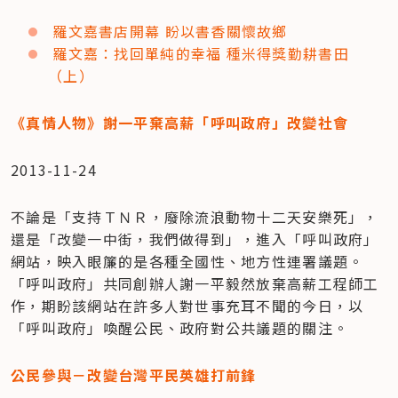
羅文嘉書店開幕 盼以書香關懷故鄉
羅文嘉：找回單純的幸福 種米得獎勤耕書田
（上）
《真情人物》謝一平棄高薪「呼叫政府」改變社會
2013-11-24
不論是「支持ＴＮＲ，廢除流浪動物十二天安樂死」，
還是「改變一中街，我們做得到」，進入「呼叫政府」
網站，映入眼簾的是各種全國性、地方性連署議題。
「呼叫政府」共同創辦人謝一平毅然放棄高薪工程師工
作，期盼該網站在許多人對世事充耳不聞的今日，以
「呼叫政府」喚醒公民、政府對公共議題的關注。
公民參與－改變台灣平民英雄打前鋒