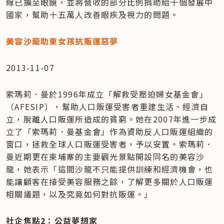
線已擴至眼鏡，並將營收的部分比例捐助給十個發展中
國家，幫助十五萬人改善眼疾及視力的問題。
美容沙龍助柬女孩抗販運惡夢
2013-11-07
索瑪莉．曼於1996年成立「解救受壓迫婦女基金會」
（AFESIP），幫助人口販運受害者重建生活、經濟自
立，脫離人口販運所造成的貧窮。她在2007年進一步成
立了「索瑪莉．曼基金會」作為資助反人口販運組織的
窗口，拯救全球人口販運受害者，予以安置。索瑪莉．
曼近期更在柬埔寨的主要觀光景點開設同名的美容沙
龍，她表示「這間沙龍不只能提供訓練和經濟機會，也
能讓顧客在接受美容服務之餘，了解更多關於人口販運
相關議題，以及究竟如何對抗販運。」
社企焦點2：公益夢想家