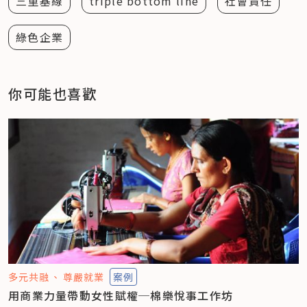
三重基線
triple bottom line
社會責任
綠色企業
你可能也喜歡
多元共融
尊嚴就業
案例
用商業力量帶動女性賦權─棉樂悅事工作坊