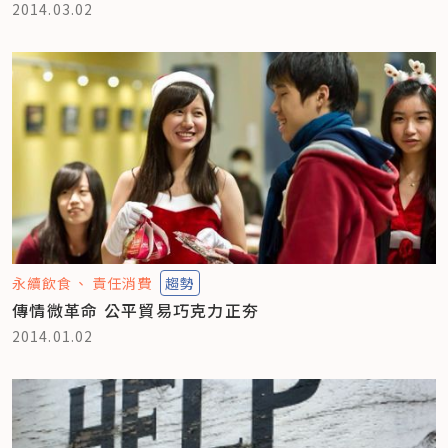
2014.03.02
永續飲食
責任消費
趨勢
傳情微革命 公平貿易巧克力正夯
2014.01.02