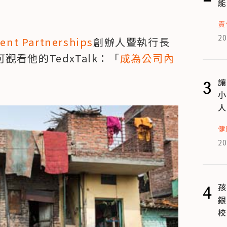
能
責
20
ent Partnerships
創辦人暨執行長
可觀看他的TedxTalk：「
成為公司內
3
讓
小
人
健
20
4
孩
銀
校