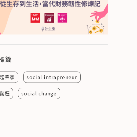
標籤
起業家
social intrapreneur
變遷
social change