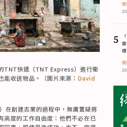
健
20
5
「
索
樣
健
T快遞（TNT Express）進行衛
20
也能收送物品。（圖片來源：
David 
eneur）在創建志業的過程中，無庸置疑將
有高度的工作自由度：他們不必在已