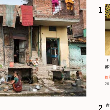
1
「
部
優
20
2
省