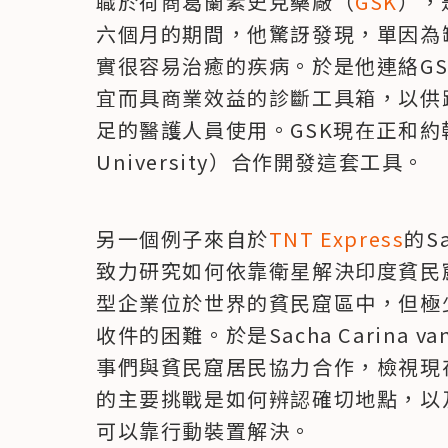
職於荷商葛蘭素史克藥廠（
GSK
），
六個月的期間，他驚訝發現，單因為
實很容易治癒的疾病。於是他連絡G
宜而具商業效益的診斷工具箱，以供
足的醫護人員使用。GSK現在正和約翰霍
University）合作開發這套工具。
另一個例子來自於
TNT Express
的Sa
致力研究如何依靠衛星解決印度貧民
型企業位於世界的貧民窟區中，但極
收件的困難。於是Sacha Carina van
事們與貧民窟居民協力合作，檢視現
的主要挑戰是如何辨認確切地點，以
可以靠行動裝置解決。