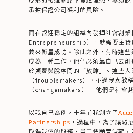
成形的複雜網路下實踐理想、無須說
承擔保證公司獲利的風險。
而在營運穩定的組織內發揮社會創業精神（
Entrepreneurship），就
義來衡量成功。除此之外，有時這些
成為一種工作，他們必須靠自己去創
於顛覆與脫序間的「放肆」。這些人
（troublemakers），不過我
（changemakers）─ 他們是社會起業
以我自己為例，十年前我創立了
Acce
Partnerships
，過程中，為了讓發展
取得我們的服務，員工們願意減薪，我們是