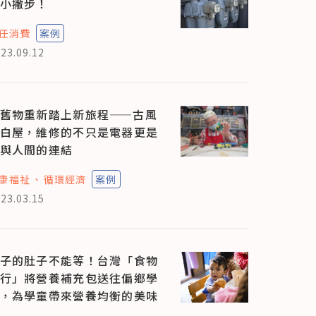
小撇步！
任消費
案例
23.09.12
舊物重新踏上新旅程——古風
白屋，維修的不只是電器更是
與人間的連結
康福祉
循環經濟
案例
23.03.15
子的肚子不能等！台灣「食物
行」將營養補充包送往偏鄉學
，為學童帶來營養均衡的美味